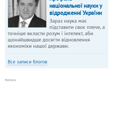
національної науки у
відродженні України
Зараз наука має
підставити своє плече, а
точніше вкласти розум і інтелект, аби
щонайшвидше досягти відновлення
економіки нашої держави.
Все записи блогов
РЕКЛАМА