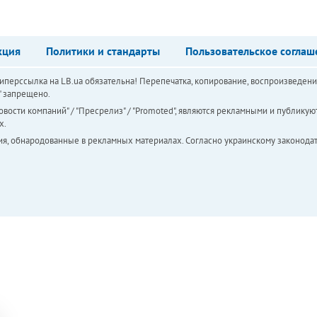
кция
Политики и стандарты
Пользовательское соглаш
перссылка на LB.ua обязательна! Перепечатка, копирование, воспроизведени
а" запрещено.
вости компаний" / "Пресрелиз" / "Promoted", являются рекламными и публикуют
х.
ия, обнародованные в рекламных материалах. Согласно украинскому законодат