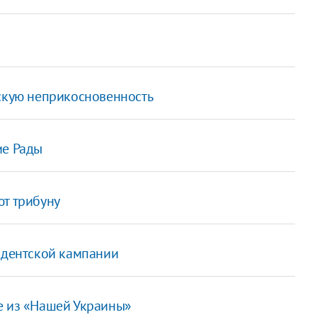
тскую неприкосновенность
ие Рады
ют трибуну
зидентской кампании
е из «Нашей Украины»