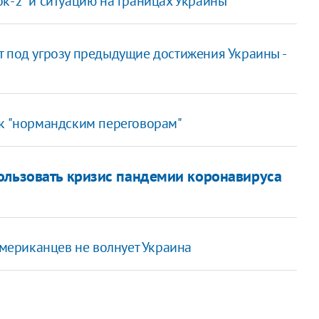
к-2" и ситуацию на границах Украины
т под угрозу предыдущие достижения Украины -
 к "нормандским переговорам"
ользовать кризис пандемии коронавируса
американцев не волнует Украина