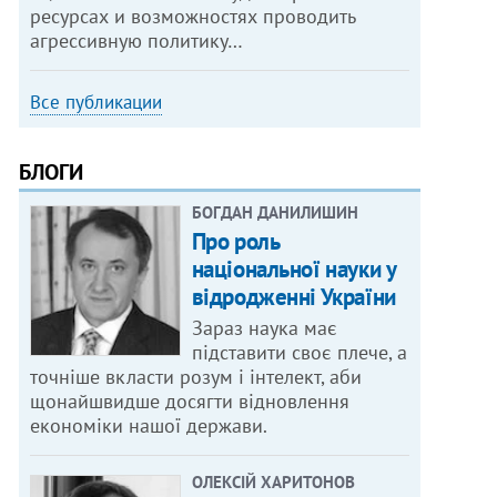
ресурсах и возможностях проводить
агрессивную политику…
Все публикации
БЛОГИ
БОГДАН ДАНИЛИШИН
Про роль
національної науки у
відродженні України
Зараз наука має
підставити своє плече, а
точніше вкласти розум і інтелект, аби
щонайшвидше досягти відновлення
економіки нашої держави.
ОЛЕКСІЙ ХАРИТОНОВ