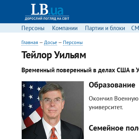
Персоны
Компании
Партии и блоки
С
Главная
—
Досье
—
Персоны
​Тейлор Уильям
Временный поверенный в делах США в 
Образование
Окончил Военную 
университет.
Семейное по