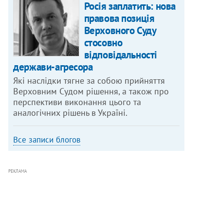
Росія заплатить: нова
правова позиція
Верховного Суду
стосовно
відповідальності
держави-агресора
Які наслідки тягне за собою прийняття
Верховним Судом рішення, а також про
перспективи виконання цього та
аналогічних рішень в Україні.
Все записи блогов
РЕКЛАМА