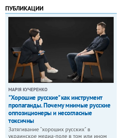
ПУБЛИКАЦИИ
МАРІЯ КУЧЕРЕНКО
"Хорошие русские" как инструмент
пропаганды. Почему мнимые русские
оппозиционеры и несогласные
токсичны
Затягивание "хороших русских" в
украинское медиа-поле в том или ином