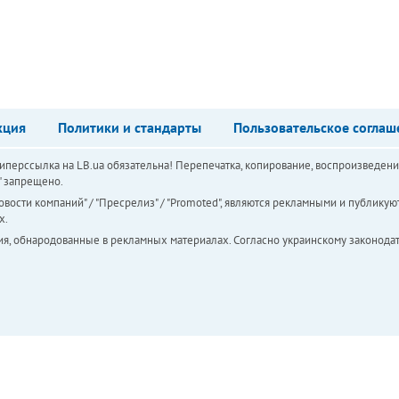
кция
Политики и стандарты
Пользовательское соглаш
перссылка на LB.ua обязательна! Перепечатка, копирование, воспроизведени
а" запрещено.
вости компаний" / "Пресрелиз" / "Promoted", являются рекламными и публикуют
х.
ия, обнародованные в рекламных материалах. Согласно украинскому законодат