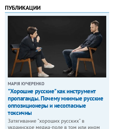
ПУБЛИКАЦИИ
МАРІЯ КУЧЕРЕНКО
"Хорошие русские" как инструмент
пропаганды. Почему мнимые русские
оппозиционеры и несогласные
токсичны
Затягивание "хороших русских" в
украинское медиа-поле в том или ином