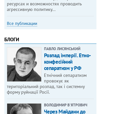
ресурсах и возможностях проводить
агрессивную политику…
Все публикации
БЛОГИ
ПАВЛО ЛИСЯНСЬКИЙ
Розпад імперії. Етно-
конфесійний
сепаратизм у РФ
Етнічний сепаратизм
провокує як
територіальний розпад, так і системну
форму руйнації Росії.
ВОЛОДИМИР В'ЯТРОВИЧ
Через Майдани до