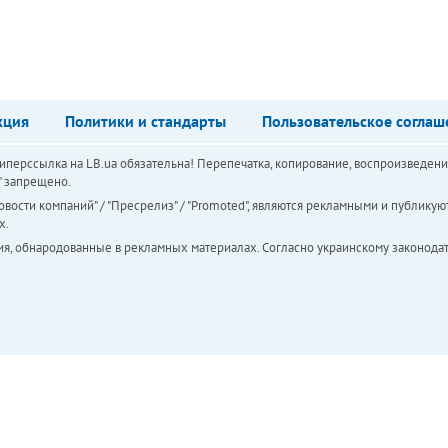
кция
Политики и стандарты
Пользовательское соглаш
перссылка на LB.ua обязательна! Перепечатка, копирование, воспроизведени
а" запрещено.
вости компаний" / "Пресрелиз" / "Promoted", являются рекламными и публикуют
х.
ия, обнародованные в рекламных материалах. Согласно украинскому законодат