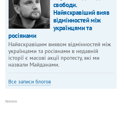
свободи.
Найяскравіший вияв
відмінностей між
українцями та
росіянами
Найяскравішим виявом відмінностей між
українцями та росіянами в недавній
історії є масові акції протесту, які ми
назвали Майданами.
Все записи блогов
РЕКЛАМА