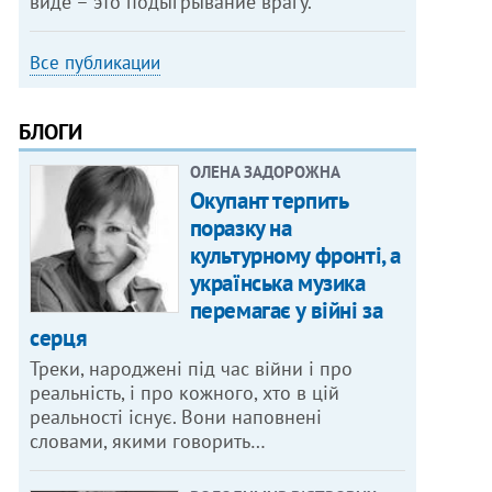
виде – это подыгрывание врагу.
Все публикации
БЛОГИ
ОЛЕНА ЗАДОРОЖНА
Окупант терпить
поразку на
культурному фронті, а
українська музика
перемагає у війні за
серця
Треки, народжені під час війни і про
реальність, і про кожного, хто в цій
реальності існує. Вони наповнені
словами, якими говорить…