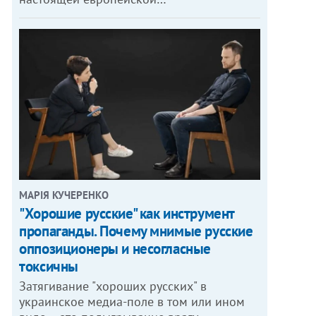
МАРІЯ КУЧЕРЕНКО
"Хорошие русские" как инструмент
пропаганды. Почему мнимые русские
оппозиционеры и несогласные
токсичны
Затягивание "хороших русских" в
украинское медиа-поле в том или ином