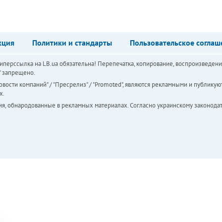
кция
Политики и стандарты
Пользовательское соглаш
перссылка на LB.ua обязательна! Перепечатка, копирование, воспроизведени
а" запрещено.
вости компаний" / "Пресрелиз" / "Promoted", являются рекламными и публикуют
х.
ия, обнародованные в рекламных материалах. Согласно украинскому законодат