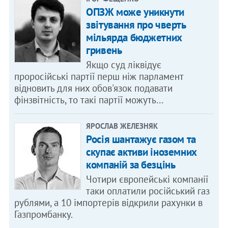
ОПЗЖ може уникнути
звітування про чверть
мільярда бюджетних
гривень
Якщо суд ліквідує
проросійські партії перш ніж парламент
відновить для них обов'язок подавати
фінзвітність, то такі партії можуть…
ЯРОСЛАВ ЖЕЛЕЗНЯК
Росія шантажує газом та
скупає активи іноземних
компаній за безцінь
Чотири європейські компанії
таки оплатили російський газ
рублями, а 10 імпортерів відкрили рахунки в
Газпромбанку.