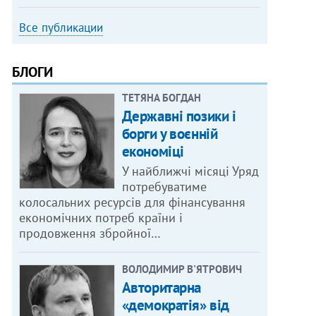
Все публикации
БЛОГИ
ТЕТЯНА БОГДАН
Державні позики і
борги у воєнній
економіці
У найближчі місяці Уряд
потребуватиме
колосальних ресурсів для фінансування
економічних потреб країни і
продовження збройної…
ВОЛОДИМИР В'ЯТРОВИЧ
Авторитарна
«демократія» від