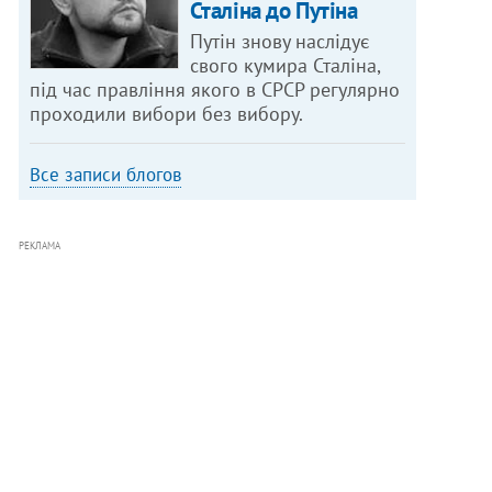
Сталіна до Путіна
Путін знову наслідує
свого кумира Сталіна,
під час правління якого в СРСР регулярно
проходили вибори без вибору.
Все записи блогов
РЕКЛАМА