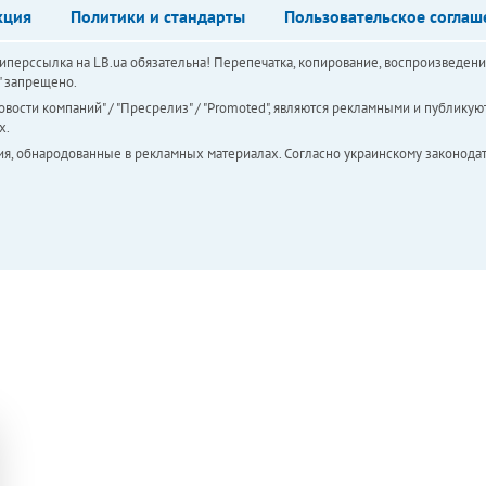
кция
Политики и стандарты
Пользовательское соглаш
перссылка на LB.ua обязательна! Перепечатка, копирование, воспроизведени
а" запрещено.
вости компаний" / "Пресрелиз" / "Promoted", являются рекламными и публикуют
х.
ия, обнародованные в рекламных материалах. Согласно украинскому законодат