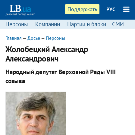
Поддержать
РУС
Персоны
Компании
Партии и блоки
СМИ
П
Главная
—
Досье
—
Персоны
​Жолобецкий Александр
Александрович
Народный депутат Верховной Рады VIII
созыва