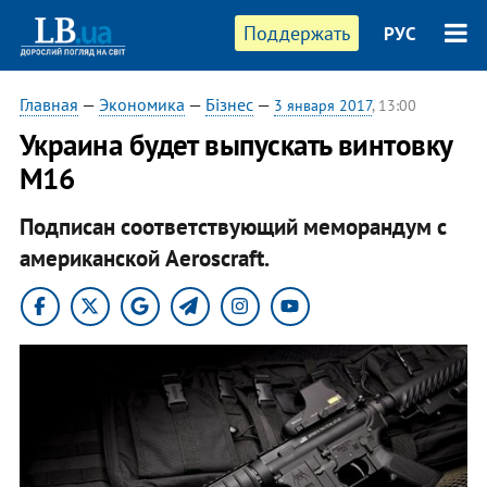
Поддержать
РУС
Главная
—
Экономика
—
Бізнес
—
3 января 2017
, 13:00
Украина будет выпускать винтовку
M16
Подписан соответствующий меморандум с
американской Aeroscraft.