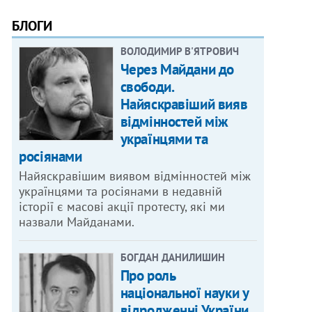
БЛОГИ
ВОЛОДИМИР В'ЯТРОВИЧ
Через Майдани до
свободи.
Найяскравіший вияв
відмінностей між
українцями та
росіянами
Найяскравішим виявом відмінностей між
українцями та росіянами в недавній
історії є масові акції протесту, які ми
назвали Майданами.
БОГДАН ДАНИЛИШИН
Про роль
національної науки у
відродженні України