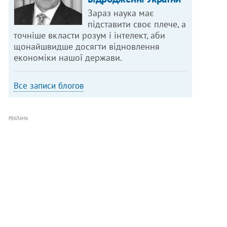
Зараз наука має
підставити своє плече, а
точніше вкласти розум і інтелект, аби
щонайшвидше досягти відновлення
економіки нашої держави.
Все записи блогов
РЕКЛАМА