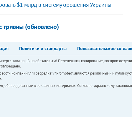
ровать $1 млрд в систему орошения Украины
 гривны (обновлено)
кция
Политики и стандарты
Пользовательское соглаш
перссылка на LB.ua обязательна! Перепечатка, копирование, воспроизведени
а" запрещено.
вости компаний" / "Пресрелиз" / "Promoted", являются рекламными и публикуют
х.
ия, обнародованные в рекламных материалах. Согласно украинскому законодат