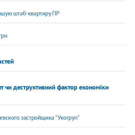
вшую штаб-квартиру ПР
грн
астей
нт чи деструктивний фактор економіки
евского застройщика "Укогруп"