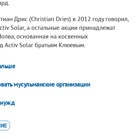
лрд.
ан Дрис (Christian Dries) в 2012 году говорил,
tiv Solar, а остальные акции принадлежат
олва, основанная на косвенных
д Activ Solar братьям Клюевым.
Польше
овать мусульманские организации
снужд
ИЕ