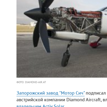
ФОТО: DIAMOND-AIR.AT
Запорожский завод "Мотор Сич"
подписал 
австрийской компании Diamond Aircraft, 
владельцем Activ Solar
.