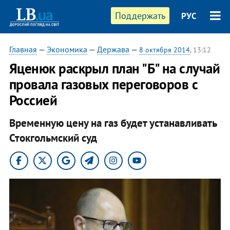
Поддержать
РУС
Главная
—
Экономика
—
Держава
—
8 октября 2014
, 13:12
Яценюк раскрыл план "Б" на случай
провала газовых переговоров с
Россией
Временную цену на газ будет устанавливать
Стокгольмский суд