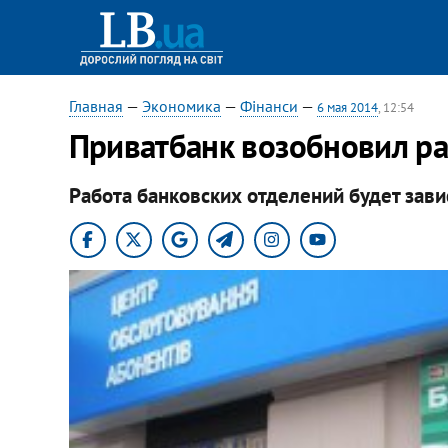
Главная
—
Экономика
—
Фінанси
—
6 мая 2014
, 12:54
Приватбанк возобновил ра
Работа банковских отделений будет завис