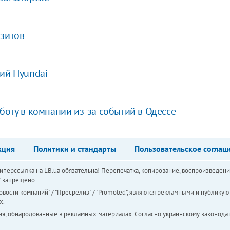
озитов
ий Hyundai
боту в компании из-за событий в Одессе
кция
Политики и стандарты
Пользовательское соглаш
перссылка на LB.ua обязательна! Перепечатка, копирование, воспроизведени
а" запрещено.
вости компаний" / "Пресрелиз" / "Promoted", являются рекламными и публикуют
х.
ия, обнародованные в рекламных материалах. Согласно украинскому законодат