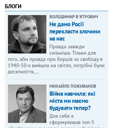
БЛОГИ
ВОЛОДИМИР В'ЯТРОВИЧ
Не дамо Росії
перекласти злочини
на нас
Правда завжди
сильніша. Тільки для
того, аби правда про борців за свободу в
1940-50-х вийшла на світло, потрібні були
десятиліття,…
МИХАЙЛО ПОЖИВАНОВ
Війна навчила: які
міста ми маємо
будувати тепер?
Для себе я
сформулював топ-5