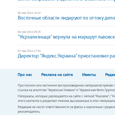
06 мая 2014, 10:14
Восточные области лидируют по оттоку деп
06 мая 2014, 09:29
"Укрзализныця" вернула на маршрут львовск
05 мая 2014, 17:50
Директор "Яндекс.Украина" приостановил ра
Про нас
Реклама на сайте
Ивенты
Реда
При полном или частичном воспроизведении материалов прямая ги
ссылка на агентство "Українськi Новини" и "Украинская Фото Групп
Материалы, которые размещаются на сайте с меткой "Реклама" / "Но
этого контента и разделяет мнения, высказанные в этих материала
Редакция не несет ответственности за факты и оценочные сужден
рекламодатель.