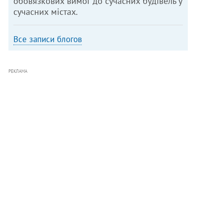
обов’язкових вимог до сучасних будівель у
сучасних містах.
Все записи блогов
РЕКЛАМА