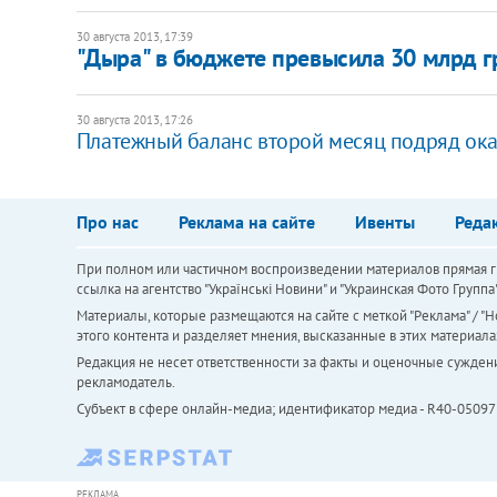
30 августа 2013, 17:39
"Дыра" в бюджете превысила 30 млрд г
30 августа 2013, 17:26
Платежный баланс второй месяц подряд ока
Про нас
Реклама на сайте
Ивенты
Реда
При полном или частичном воспроизведении материалов прямая ги
ссылка на агентство "Українськi Новини" и "Украинская Фото Групп
Материалы, которые размещаются на сайте с меткой "Реклама" / "Но
этого контента и разделяет мнения, высказанные в этих материала
Редакция не несет ответственности за факты и оценочные сужден
рекламодатель.
Субъект в сфере онлайн-медиа; идентификатор медиа - R40-05097
РЕКЛАМА