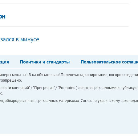
рн
зался в минусе
кция
Политики и стандарты
Пользовательское соглаш
перссылка на LB.ua обязательна! Перепечатка, копирование, воспроизведени
а" запрещено.
вости компаний" / "Пресрелиз" / "Promoted", являются рекламными и публикуют
х.
ия, обнародованные в рекламных материалах. Согласно украинскому законодат