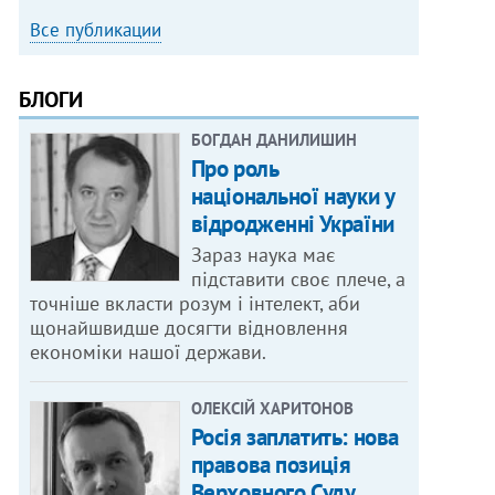
Все публикации
БЛОГИ
БОГДАН ДАНИЛИШИН
Про роль
національної науки у
відродженні України
Зараз наука має
підставити своє плече, а
точніше вкласти розум і інтелект, аби
щонайшвидше досягти відновлення
економіки нашої держави.
ОЛЕКСІЙ ХАРИТОНОВ
Росія заплатить: нова
правова позиція
Верховного Суду