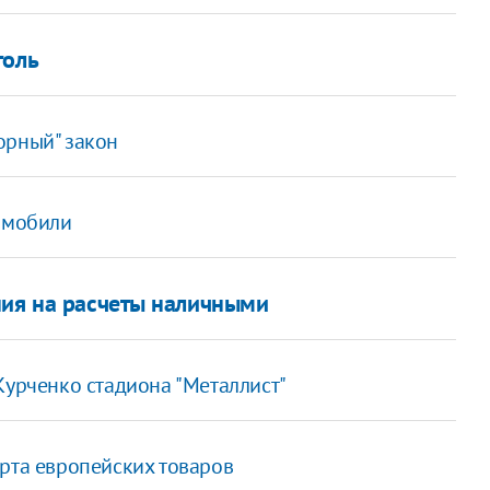
голь
орный" закон
томобили
ния на расчеты наличными
Курченко стадиона "Металлист"
орта европейских товаров