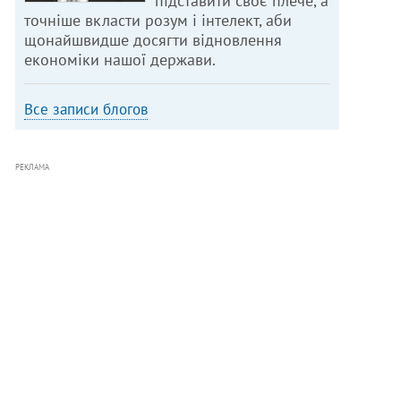
підставити своє плече, а
точніше вкласти розум і інтелект, аби
щонайшвидше досягти відновлення
економіки нашої держави.
Все записи блогов
РЕКЛАМА