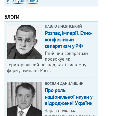
Все публикации
БЛОГИ
ПАВЛО ЛИСЯНСЬКИЙ
Розпад імперії. Етно-
конфесійний
сепаратизм у РФ
Етнічний сепаратизм
провокує як
територіальний розпад, так і системну
форму руйнації Росії.
БОГДАН ДАНИЛИШИН
Про роль
національної науки у
відродженні України
Зараз наука має