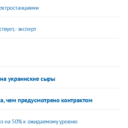
лектростанциями
ует, - эксперт
т на украинские сыры
за, чем предусмотрено контрактом
газ на 50% к ожидаемому уровню