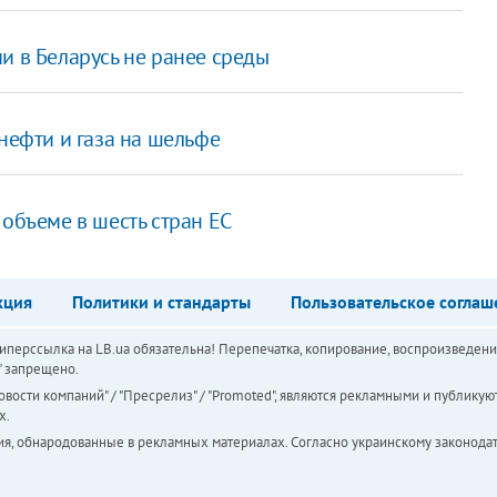
и в Беларусь не ранее среды
нефти и газа на шельфе
 объеме в шесть стран ЕС
кция
Политики и стандарты
Пользовательское соглаш
перссылка на LB.ua обязательна! Перепечатка, копирование, воспроизведени
а" запрещено.
вости компаний" / "Пресрелиз" / "Promoted", являются рекламными и публикуют
х.
ия, обнародованные в рекламных материалах. Согласно украинскому законодат