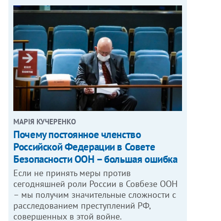
МАРІЯ КУЧЕРЕНКО
​Почему постоянное членство
Российской Федерации в Совете
Безопасности ООН – большая ошибка
Если не принять меры против
сегодняшней роли России в Совбезе ООН
– мы получим значительные сложности с
расследованием преступлений РФ,
совершенных в этой войне.