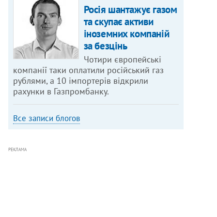
Росія шантажує газом
та скупає активи
іноземних компаній
за безцінь
Чотири європейські
компанії таки оплатили російський газ
рублями, а 10 імпортерів відкрили
рахунки в Газпромбанку.
Все записи блогов
РЕКЛАМА