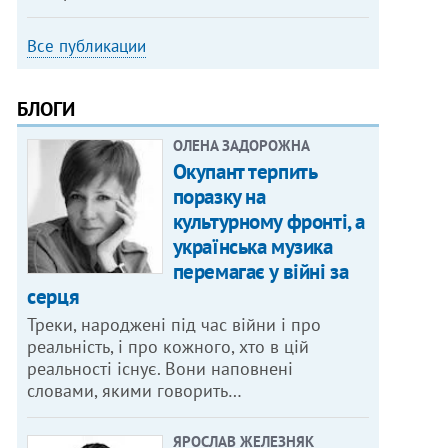
Все публикации
БЛОГИ
ОЛЕНА ЗАДОРОЖНА
Окупант терпить
поразку на
культурному фронті, а
українська музика
перемагає у війні за
серця
Треки, народжені під час війни і про
реальність, і про кожного, хто в цій
реальності існує. Вони наповнені
словами, якими говорить…
ЯРОСЛАВ ЖЕЛЕЗНЯК