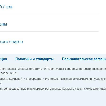
,57 грн
зоны
кого спирта
кция
Политики и стандарты
Пользовательское соглаш
перссылка на LB.ua обязательна! Перепечатка, копирование, воспроизведени
а" запрещено.
вости компаний" / "Пресрелиз" / "Promoted", являются рекламными и публикуют
х.
ия, обнародованные в рекламных материалах. Согласно украинскому законодат