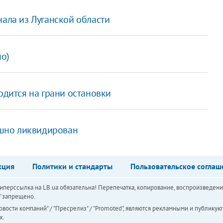
нала из Луганской области
но)
одится на грани остановки
шно ликвидирован
кция
Политики и стандарты
Пользовательское соглаш
перссылка на LB.ua обязательна! Перепечатка, копирование, воспроизведени
а" запрещено.
вости компаний" / "Пресрелиз" / "Promoted", являются рекламными и публикуют
х.