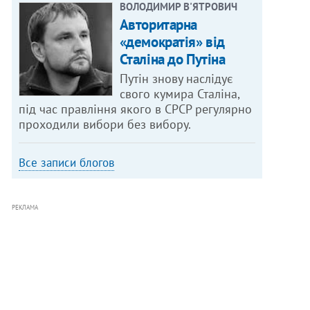
ВОЛОДИМИР В'ЯТРОВИЧ
Авторитарна
«демократія» від
Сталіна до Путіна
Путін знову наслідує
свого кумира Сталіна,
під час правління якого в СРСР регулярно
проходили вибори без вибору.
Все записи блогов
РЕКЛАМА