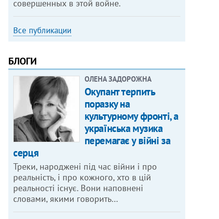
совершенных в этой войне.
Все публикации
БЛОГИ
ОЛЕНА ЗАДОРОЖНА
Окупант терпить
поразку на
культурному фронті, а
українська музика
перемагає у війні за
серця
Треки, народжені під час війни і про
реальність, і про кожного, хто в цій
реальності існує. Вони наповнені
словами, якими говорить…