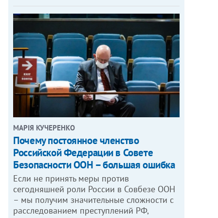
МАРІЯ КУЧЕРЕНКО
​Почему постоянное членство
Российской Федерации в Совете
Безопасности ООН – большая ошибка
Если не принять меры против
сегодняшней роли России в Совбезе ООН
– мы получим значительные сложности с
расследованием преступлений РФ,