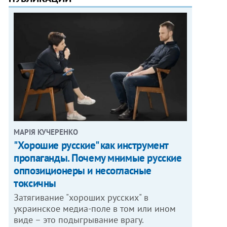
МАРІЯ КУЧЕРЕНКО
"Хорошие русские" как инструмент
пропаганды. Почему мнимые русские
оппозиционеры и несогласные
токсичны
Затягивание "хороших русских" в
украинское медиа-поле в том или ином
виде – это подыгрывание врагу.