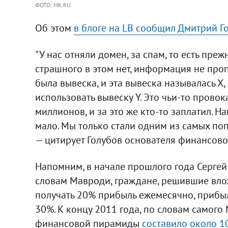
ФОТО: MK.RU
Об этом
в блоге на LB сообщил Дмитрий Г
"У нас отняли домен, за спам, то есть преж
страшного в этом нет, информация не пропа
была вывеска, и эта вывеска называлась Х,
использовать вывеску Y. Это чьи-то прово
миллионов, и за это же кто-то заплатил. 
мало. Мы только стали одним из самых попу
— цитирует Голубов основателя финансо
Напомним, в начале прошлого года Серге
словам Мавроди, граждане, решившие вложи
получать 20% прибыль ежемесячно, прибыл
30%. К концу 2011 года, по словам самого
финансовой пирамиды
составило около 1