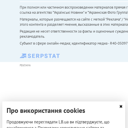
При полном или частичном воспроизведении материалов прямая ги
ссылка на агентство "Українськi Новини" и "Украинская Фото Групп
Материалы, которые размещаются на сайте с меткой "Реклама" / "Но
этого контента и разделяет мнения, высказанные в этих материала
Редакция не несет ответственности за факты и оценочные сужден
рекламодатель.
Субъект в сфере онлайн-медиа; идентификатор медиа - R40-05097
РЕКЛАМА
Про використання cookies
Продовжуючи переглядати LB.ua ви підтверджуєте, що
ознайомилися з Правилами користування сайтом та