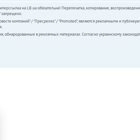
перссылка на LB.ua обязательна! Перепечатка, копирование, воспроизведени
а" запрещено.
вости компаний" / "Пресрелиз" / "Promoted", являются рекламными и публикуют
х.
ия, обнародованные в рекламных материалах. Согласно украинскому законодат