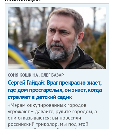
СОНЯ КОШКІНА , ОЛЕГ БАЗАР
Сергей Гайдай: Враг прекрасно знает,
где дом престарелых, он знает, когда
стреляет в детский садик
«Мэрам оккупированных городов
угрожают – давайте, рулите городом, а
они отказываются: вы повесили
российский триколор, мы под этой