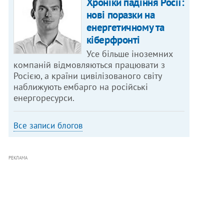
Хроніки падіння Росії:
нові поразки на
енергетичному та
кіберфронті
Усе більше іноземних
компаній відмовляються працювати з
Росією, а країни цивілізованого світу
наближують ембарго на російські
енергоресурси.
Все записи блогов
РЕКЛАМА