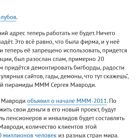
олубов
.
ний адрес теперь работать не будет. Ничего
дёт. Это всё равно, что была фирма, и у неё
 и теперь её запрещено использовать, придется
кации, был разослан спам, примерно 20
Нам придётся демонтировать бигборды, радости
лярных сайтов, гады, демоны, что тут скажешь",
вой пирамиды МММ Сергея Мавроди.
й Мавроди
объявил о начале МММ-2011
. По
ть свои деньги в его новый проект, будут
ь пенсионеров и инвалидов будет составлять
 Мавроди, количество клиентов этой
0 миллионов человек
из разных стран мира.