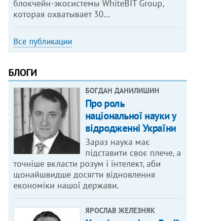
блокчейн-экосистемы WhiteBIT Group,
которая охватывает 30…
Все публикации
БЛОГИ
БОГДАН ДАНИЛИШИН
Про роль
національної науки у
відродженні України
Зараз наука має
підставити своє плече, а
точніше вкласти розум і інтелект, аби
щонайшвидше досягти відновлення
економіки нашої держави.
ЯРОСЛАВ ЖЕЛЕЗНЯК