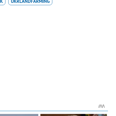
ЮК
UKRLANDFARMING