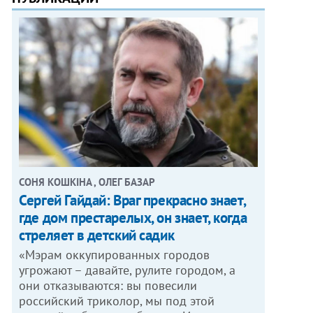
СОНЯ КОШКІНА , ОЛЕГ БАЗАР
Сергей Гайдай: Враг прекрасно знает,
где дом престарелых, он знает, когда
стреляет в детский садик
«Мэрам оккупированных городов
угрожают – давайте, рулите городом, а
они отказываются: вы повесили
российский триколор, мы под этой