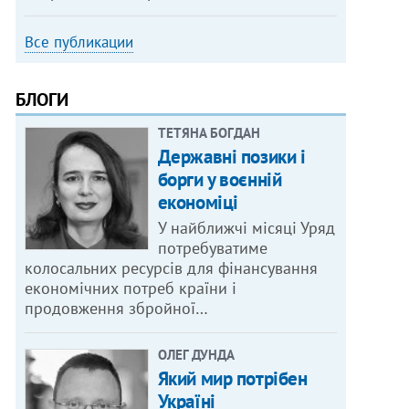
Все публикации
БЛОГИ
ТЕТЯНА БОГДАН
Державні позики і
борги у воєнній
економіці
У найближчі місяці Уряд
потребуватиме
колосальних ресурсів для фінансування
економічних потреб країни і
продовження збройної…
ОЛЕГ ДУНДА
Який мир потрібен
Україні