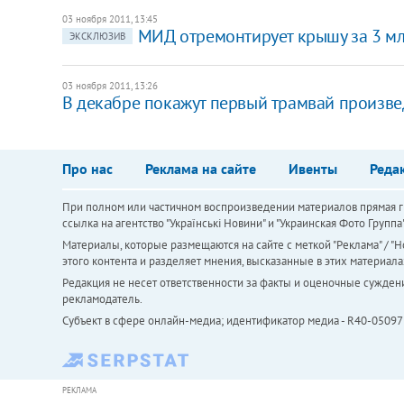
03 ноября 2011, 13:45
​МИД отремонтирует крышу за 3 мл
ЭКСКЛЮЗИВ
03 ноября 2011, 13:26
​В декабре покажут первый трамвай произв
Про нас
Реклама на сайте
Ивенты
Реда
При полном или частичном воспроизведении материалов прямая ги
ссылка на агентство "Українськi Новини" и "Украинская Фото Групп
Материалы, которые размещаются на сайте с меткой "Реклама" / "Но
этого контента и разделяет мнения, высказанные в этих материала
Редакция не несет ответственности за факты и оценочные сужден
рекламодатель.
Субъект в сфере онлайн-медиа; идентификатор медиа - R40-05097
РЕКЛАМА