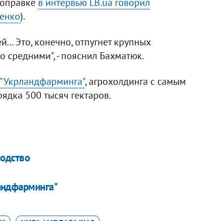
 поправке
в интервью LB.ua говорил
ченко
).
... Это, конечно, отпугнет крупных
о средними", - пояснил Бахматюк.
 "Укрландфарминга"
, агрохолдинга с самым
ядка 500 тысяч гектаров.
водство
андфарминга"