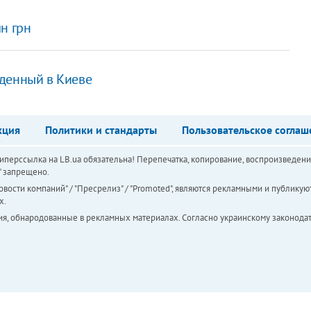
н грн
еденный в Киеве
кция
Политики и стандарты
Пользовательское соглаш
перссылка на LB.ua обязательна! Перепечатка, копирование, воспроизведени
а" запрещено.
вости компаний" / "Пресрелиз" / "Promoted", являются рекламными и публикуют
х.
ия, обнародованные в рекламных материалах. Согласно украинскому законодат