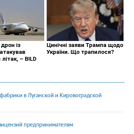
 фабрики в Луганской и Кировоградской
 лицензий предпринимателям