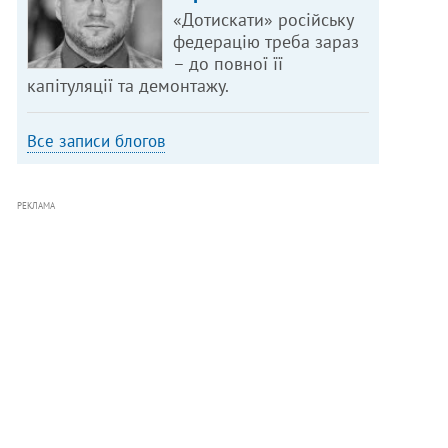
«Дотискати» російську
федерацію треба зараз
– до повної її
капітуляції та демонтажу.
Все записи блогов
РЕКЛАМА