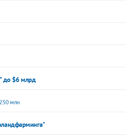
" до $6 млрд
$230 млн
рландфарминга"