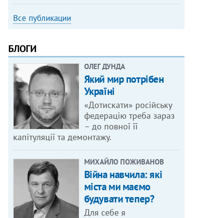
Все публикации
БЛОГИ
ОЛЕГ ДУНДА
Який мир потрібен
Україні
«Дотискати» російську
федерацію треба зараз
– до повної її
капітуляції та демонтажу.
МИХАЙЛО ПОЖИВАНОВ
Війна навчила: які
міста ми маємо
будувати тепер?
Для себе я