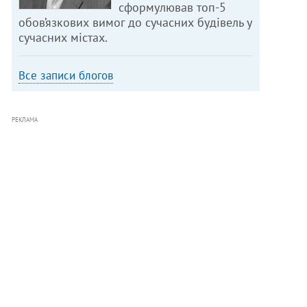
сформулював топ-5
обов’язкових вимог до сучасних будівель у
сучасних містах.
Все записи блогов
РЕКЛАМА