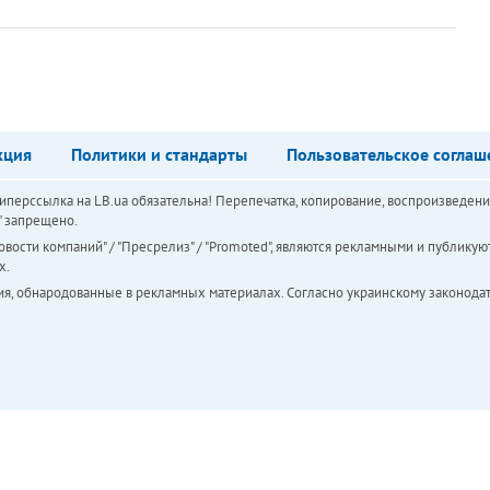
кция
Политики и стандарты
Пользовательское соглаш
перссылка на LB.ua обязательна! Перепечатка, копирование, воспроизведени
а" запрещено.
вости компаний" / "Пресрелиз" / "Promoted", являются рекламными и публикуют
х.
ия, обнародованные в рекламных материалах. Согласно украинскому законодат