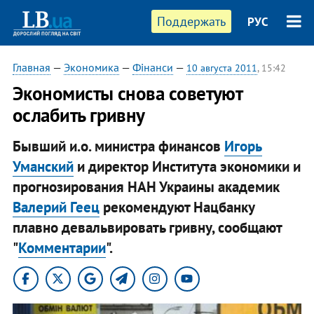
Поддержать
РУС
Главная
—
Экономика
—
Фінанси
—
10 августа 2011
, 15:42
Экономисты снова советуют
ослабить гривну
Бывший и.о. министра финансов
Игорь
Уманский
и директор Института экономики и
прогнозирования НАН Украины академик
Валерий Геец
рекомендуют Нацбанку
плавно девальвировать гривну, сообщают
"
Комментарии
".