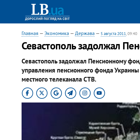
Главная
—
Экономика
—
Держава
—
5 августа 2011
, 09:40
Севастополь задолжал Пе
Севастополь задолжал Пенсионному фонд
управления пенсионного фонда Украин
местного телеканала СТВ
.