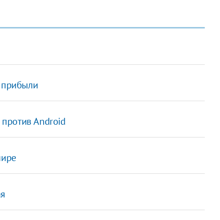
й прибыли
е против Android
мире
ая