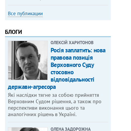
Все публикации
БЛОГИ
ОЛЕКСІЙ ХАРИТОНОВ
Росія заплатить: нова
правова позиція
Верховного Суду
стосовно
відповідальності
держави-агресора
Які наслідки тягне за собою прийняття
Верховним Судом рішення, а також про
перспективи виконання цього та
аналогічних рішень в Україні.
ОЛЕНА ЗАДОРОЖНА