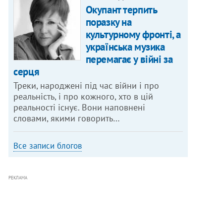
Окупант терпить
поразку на
культурному фронті, а
українська музика
перемагає у війні за
серця
Треки, народжені під час війни і про
реальність, і про кожного, хто в цій
реальності існує. Вони наповнені
словами, якими говорить…
Все записи блогов
РЕКЛАМА