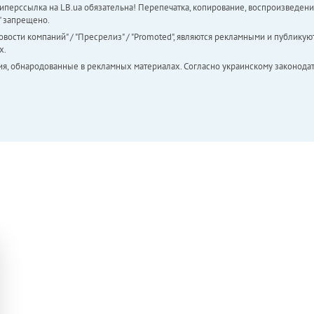
перссылка на LB.ua обязательна! Перепечатка, копирование, воспроизведени
а" запрещено.
вости компаний" / "Пресрелиз" / "Promoted", являются рекламными и публикуют
х.
ия, обнародованные в рекламных материалах. Согласно украинскому законодат