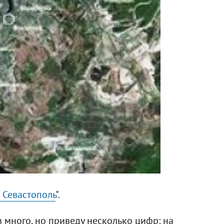
 Севастополь
".
в много, но приведу несколько цифр: на