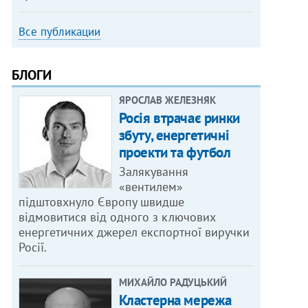
Все публикации
БЛОГИ
ЯРОСЛАВ ЖЕЛЕЗНЯК
Росія втрачає ринки
збуту, енергетичні
проекти та футбол
Залякування
«вентилем»
підштовхнуло Європу швидше
відмовитися від одного з ключових
енергетичних джерел експортної виручки
Росії.
МИХАЙЛО РАДУЦЬКИЙ
Кластерна мережа