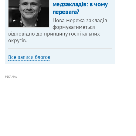
медзакладів: в чому
перевага?
Нова мережа закладів
формуватиметься
відповідно до принципу госпітальних
округів.
Все записи блогов
РЕКЛАМА