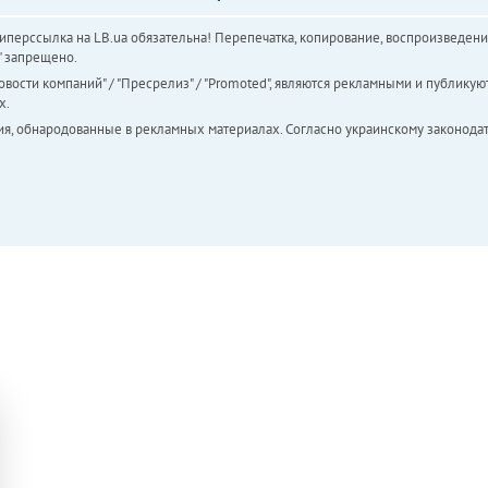
перссылка на LB.ua обязательна! Перепечатка, копирование, воспроизведени
а" запрещено.
вости компаний" / "Пресрелиз" / "Promoted", являются рекламными и публикуют
х.
ия, обнародованные в рекламных материалах. Согласно украинскому законодат