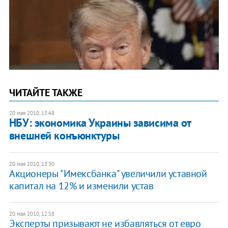
ЧИТАЙТЕ ТАКЖЕ
20 мая 2010, 13:48
НБУ: экономика Украины зависима от
внешней конъюнктуры
20 мая 2010, 13:30
Акционеры "Имексбанка" увеличили уставной
капитал на 12% и изменили устав
20 мая 2010, 12:58
Эксперты призывают не избавляться от евро