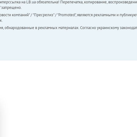
перссылка на LB.ua обязательна! Перепечатка, копирование, воспроизведени
а" запрещено.
вости компаний" / "Пресрелиз" / "Promoted", являются рекламными и публикуют
х.
ия, обнародованные в рекламных материалах. Согласно украинскому законодат