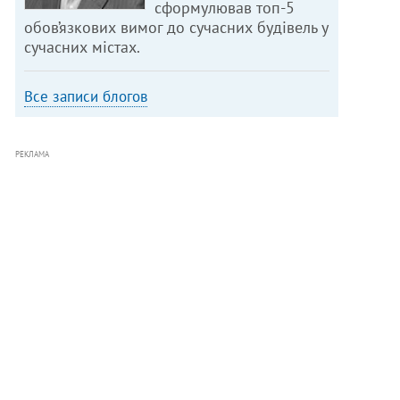
сформулював топ-5
обов’язкових вимог до сучасних будівель у
сучасних містах.
Все записи блогов
РЕКЛАМА