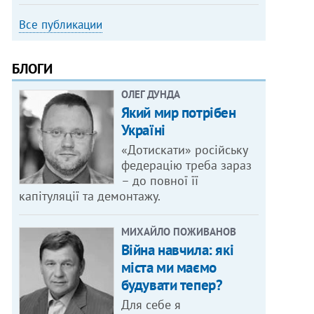
Все публикации
БЛОГИ
ОЛЕГ ДУНДА
Який мир потрібен
Україні
«Дотискати» російську
федерацію треба зараз
– до повної її
капітуляції та демонтажу.
МИХАЙЛО ПОЖИВАНОВ
Війна навчила: які
міста ми маємо
будувати тепер?
Для себе я