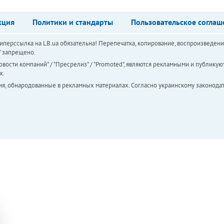
кция
Политики и стандарты
Пользовательское соглаш
перссылка на LB.ua обязательна! Перепечатка, копирование, воспроизведени
а" запрещено.
вости компаний" / "Пресрелиз" / "Promoted", являются рекламными и публикуют
х.
ия, обнародованные в рекламных материалах. Согласно украинскому законодат