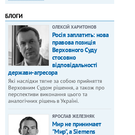
БЛОГИ
ОЛЕКСІЙ ХАРИТОНОВ
Росія заплатить: нова
правова позиція
Верховного Суду
стосовно
відповідальності
держави-агресора
Які наслідки тягне за собою прийняття
Верховним Судом рішення, а також про
перспективи виконання цього та
аналогічних рішень в Україні.
ЯРОСЛАВ ЖЕЛЕЗНЯК
Мир не принимает
"Мир", а Siemens