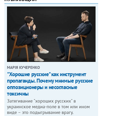
МАРІЯ КУЧЕРЕНКО
"Хорошие русские" как инструмент
пропаганды. Почему мнимые русские
оппозиционеры и несогласные
токсичны
Затягивание "хороших русских" в
украинское медиа-поле в том или ином
виде – это подыгрывание врагу.