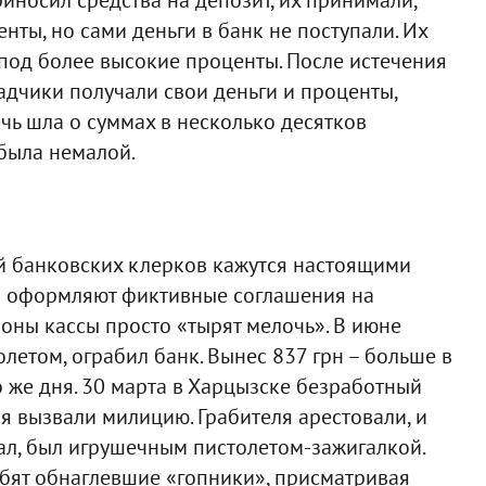
ты, но сами деньги в банк не поступали. Их
 под более высокие проценты. После истечения
адчики получали свои деньги и проценты,
чь шла о суммах в несколько десятков
 была немалой.
 банковских клерков кажутся настоящими
р оформляют фиктивные соглашения на
роны кассы просто «тырят мелочь». В июне
олетом, ограбил банк. Вынес 837 грн – больше в
о же дня. 30 марта в Харцызске безработный
я вызвали милицию. Грабителя арестовали, и
жал, был игрушечным пистолетом-зажигалкой.
бят обнаглевшие «гопники», присматривая