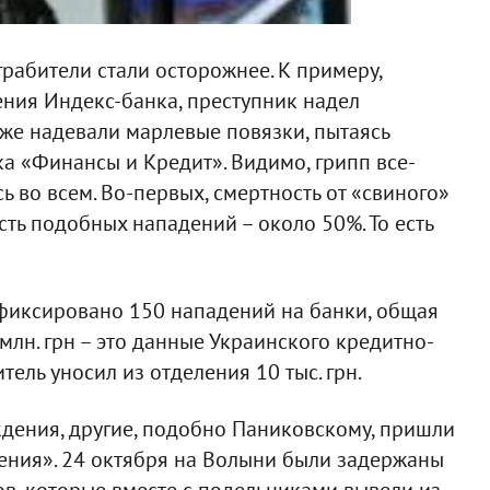
рабители стали осторожнее. К примеру,
ения Индекс-банка, преступник надел
оже надевали марлевые повязки, пытаясь
ка «Финансы и Кредит». Видимо, грипп все-
ь во всем. Во-первых, смертность от «свиного»
ть подобных нападений – около 50%. То есть
афиксировано 150 нападений на банки, общая
млн. грн – это данные Украинского кредитно-
тель уносил из отделения 10 тыс. грн.
дения, другие, подобно Паниковскому, пришли
ления». 24 октября на Волыни были задержаны
в, которые вместе с подельниками вывели из