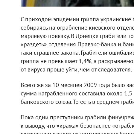
С приходом эпидемии гриппа украинские г
собираясь на ограбление киевского отдел
марлевую повязку. В Донецке грабители т
«раздеть» отделения Правэкс-банка и бан
таки страшнее закона. Грабители ошибалис
гриппа не превышает 1,4%, а раскрываемос
от вируса проще уйти, чем от следователя.
Всего же за 10 месяцев 2009 года было з
сумма награбленного составила около 1,5 
банковского союза. То есть в среднем граби
Пока одни преступники грабили финучреж
к выводу, что «кража» безопаснее «ограб
сотрудники одного из коммерческих банко