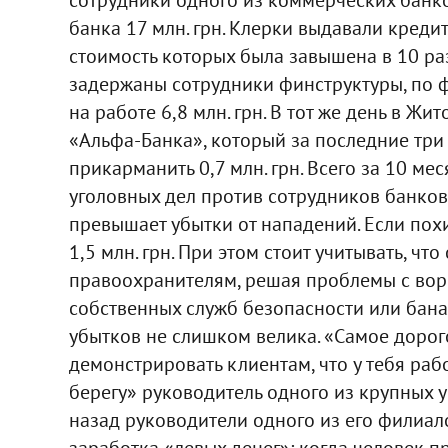
банка 17 млн. грн. Клерки выдавали кредит
стоимость которых была завышена в 10 раз
задержаны сотрудники финструктуры, по
на работе 6,8 млн. грн. В тот же день в 
«Альфа-Банка», который за последние три
прикарманить 0,7 млн. грн. Всего за 10 м
уголовных дел против сотрудников банков
превышает убытки от нападений. Если похи
1,5 млн. грн. При этом стоит учитывать, ч
правоохранителям, решая проблемы с во
собственных служб безопасности или банал
убытков не слишком велика. «Самое дорогое,
демонстрировать клиентам, что у тебя раб
берегу» руководитель одного из крупных 
назад руководители одного из его филиал
заработка «левых денег»: когда человек п