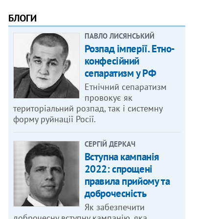
БЛОГИ
ПАВЛО ЛИСЯНСЬКИЙ
Розпад імперії. Етно-
конфесійний
сепаратизм у РФ
Етнічний сепаратизм
провокує як
територіальний розпад, так і системну
форму руйнації Росії.
СЕРГІЙ ДЕРКАЧ
Вступна кампанія
2022: спрощені
правила прийому та
доброчесність
Як забезпечити
доброчесну вступну кампанію, яка