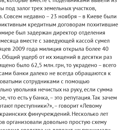
ы под залог трех земельных участков,
. Совсем недавно – 23 ноября – в Киеве были
 фиктивным кредитным договорам похитившие
Житомире был задержан директор отделения
 месяца вместе с заведующей кассой сумел
есяцев 2009 года милиция открыла более 40
. Общий ущерб от их хищений в десятки раз
щено было 62,5 млн. грн, то украдено – всего
то сами банки далеко не всегда обращаются к
роватыми сотрудниками с помощью
ьно увольняя нечистых на руку, если сумма
 что есть у банка, – это репутация. Так зачем
отают преступники?», – говорит «Левому
украинских финучреждений. Несколько лет
ов организовали довольно простую схему
риносил средства на депозит, их принимали,