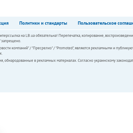
кция
Политики и стандарты
Пользовательское соглаш
перссылка на LB.ua обязательна! Перепечатка, копирование, воспроизведени
а" запрещено.
вости компаний" / "Пресрелиз" / "Promoted", являются рекламными и публикуют
х.
ия, обнародованные в рекламных материалах. Согласно украинскому законодат