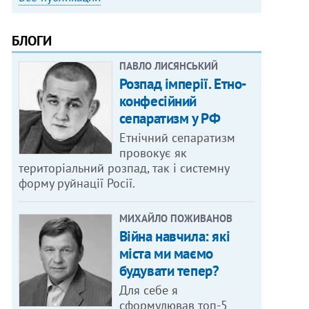
БЛОГИ
ПАВЛО ЛИСЯНСЬКИЙ
Розпад імперії. Етно-
конфесійний
сепаратизм у РФ
Етнічний сепаратизм
провокує як
територіальний розпад, так і системну
форму руйнації Росії.
МИХАЙЛО ПОЖИВАНОВ
Війна навчила: які
міста ми маємо
будувати тепер?
Для себе я
сформулював топ-5