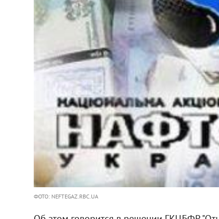
ФОТО: NEFTEGAZ.RBC.UA
Об этом говорится в решении ГКЦБФР "От