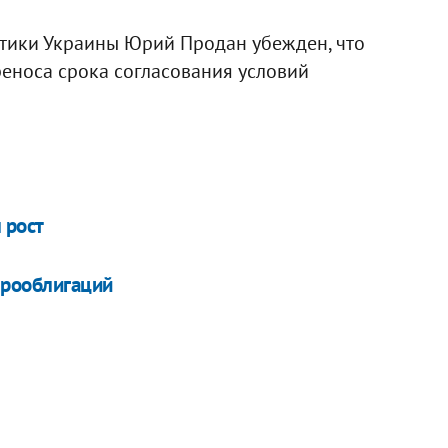
етики Украины Юрий Продан убежден, что
реноса срока согласования условий
 рост
врооблигаций