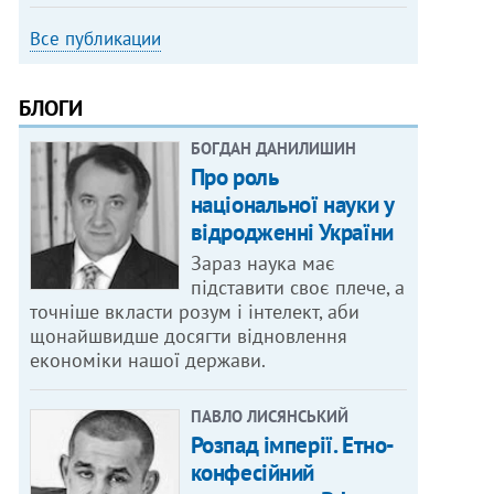
Все публикации
БЛОГИ
БОГДАН ДАНИЛИШИН
Про роль
національної науки у
відродженні України
Зараз наука має
підставити своє плече, а
точніше вкласти розум і інтелект, аби
щонайшвидше досягти відновлення
економіки нашої держави.
ПАВЛО ЛИСЯНСЬКИЙ
Розпад імперії. Етно-
конфесійний