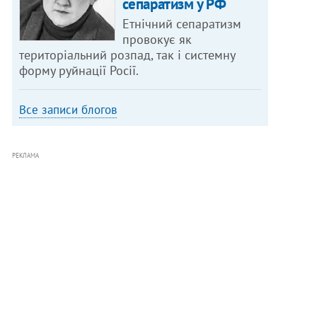
сепаратизм у РФ
Етнічний сепаратизм
провокує як
територіальний розпад, так і системну
форму руйнації Росії.
Все записи блогов
РЕКЛАМА