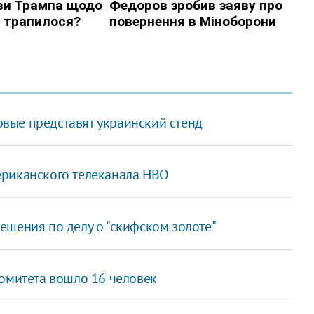
вые представят украинский стенд
ериканского телеканала HBO
ешения по делу о "скифском золоте"
комитета вошло 16 человек