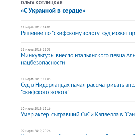
ОЛЬГА КОТЛИЦКАЯ
«С Украиной в сердце»
11 марта 2019, 14:01
Решение по "скифскому золоту" суд может пр
11 марта 2019, 11:38
​Минкультуры внесло итальянского певца Ал
нацбезопасности
11 марта 2019, 11:03
Суд в Нидерландах начал рассматривать ап
"скифского золота"
10 марта 2019, 12:16
Умер актер, сыгравший СиСи Кэпвелла в "Са
09 марта 2019, 20:26