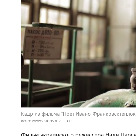
Кадр из фильма "Поет Ивано-Франковсктепло
ФОТО: WWW.VISIONSDUREEL.CH
Фильм украинского режиссера Нади Парф