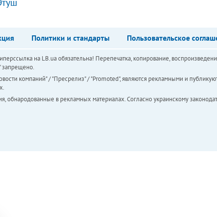
Этуш
кция
Политики и стандарты
Пользовательское соглаш
перссылка на LB.ua обязательна! Перепечатка, копирование, воспроизведени
а" запрещено.
вости компаний" / "Пресрелиз" / "Promoted", являются рекламными и публикуют
х.
ия, обнародованные в рекламных материалах. Согласно украинскому законодат