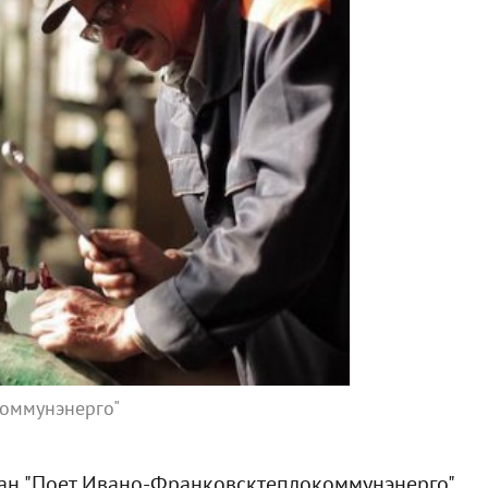
коммунэнерго"
ан "Поет Ивано-Франковсктеплокоммунэнерго"