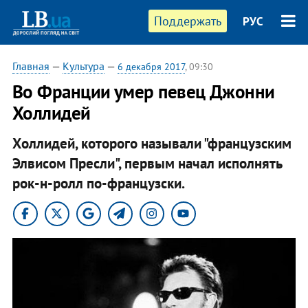
Поддержать
РУС
Главная
—
Культура
—
6 декабря 2017
, 09:30
Во Франции умер певец Джонни
Холлидей
Холлидей, которого называли "французским
Элвисом Пресли", первым начал исполнять
рок-н-ролл по-французски.