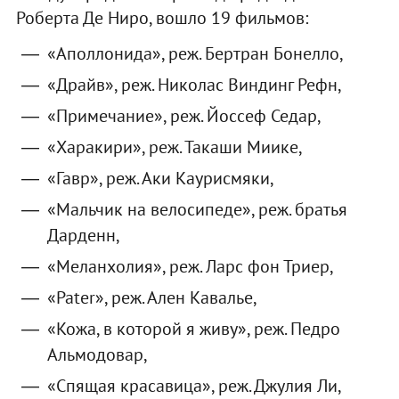
Роберта Де Ниро, вошло 19 фильмов:
«Аполлонида», реж. Бертран Бонелло,
«Драйв», реж. Николас Виндинг Рефн,
«Примечание», реж. Йоссеф Седар,
«Харакири», реж. Такаши Миике,
«Гавр», реж. Аки Каурисмяки,
«Мальчик на велосипеде», реж. братья
Дарденн,
«Меланхолия», реж. Ларс фон Триер,
«Pater», реж. Ален Кавалье,
«Кожа, в которой я живу», реж. Педро
Альмодовар,
«Спящая красавица», реж. Джулия Ли,