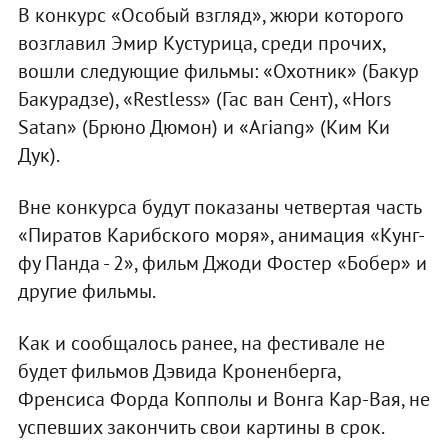
В конкурс «Особый взгляд», жюри которого
возглавил Эмир Кустурица, среди прочих,
вошли следующие фильмы: «Охотник» (Бакур
Бакурадзе), «Restless» (Гас ван Сент), «Hors
Satan» (Брюно Дюмон) и «Ariang» (Ким Ки
Дук).
Вне конкурса будут показаны четвертая часть
«Пиратов Карибского моря», анимация «Кунг-
фу Панда - 2», фильм Джоди Фостер «Бобер» и
другие фильмы.
Как и сообщалось ранее, на фестивале не
будет фильмов Дэвида Кроненберга,
Френсиса Форда Копполы и Вонга Кар-Вая, не
успевших закончить свои картины в срок.