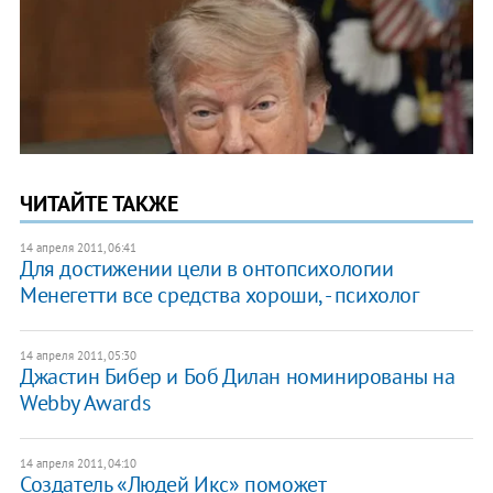
ЧИТАЙТЕ ТАКЖЕ
14 апреля 2011, 06:41
Для достижении цели в онтопсихологии
Менегетти все средства хороши, - психолог
14 апреля 2011, 05:30
Джастин Бибер и Боб Дилан номинированы на
Webby Awards
14 апреля 2011, 04:10
Создатель «Людей Икс» поможет