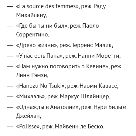
«La source des femmes», реж. Раду
Михайляну,
«Где бы ты ни был», реж. Паоло
Соррентино,
«Древо жизни», реж. Терренс Малик,
«У нас есть Папа», реж. Нанни Моретти,
«Нам нужно поговорить о Кевине», реж.
Линн Рэмзи,
«Hanezu No Tsuki», реж. Наоми Кавасе,
«Михаэль», реж. Маркус Шляйнцер,
«Однажды в Анатолии», реж. Нури Бильге
Джейлан,
«Polisse», реж. Майвенн ле Беско.