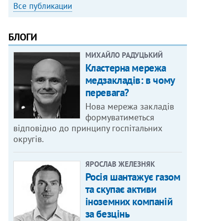
Все публикации
БЛОГИ
МИХАЙЛО РАДУЦЬКИЙ
Кластерна мережа
медзакладів: в чому
перевага?
Нова мережа закладів
формуватиметься
відповідно до принципу госпітальних
округів.
ЯРОСЛАВ ЖЕЛЕЗНЯК
Росія шантажує газом
та скупає активи
іноземних компаній
за безцінь