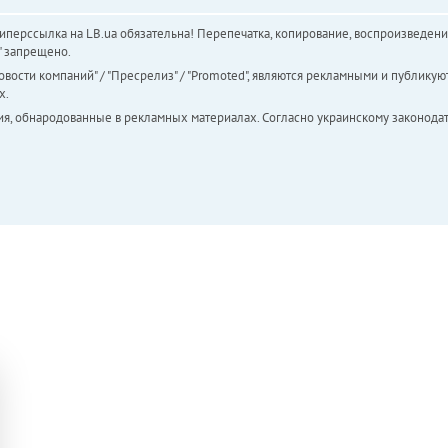
перссылка на LB.ua обязательна! Перепечатка, копирование, воспроизведени
а" запрещено.
вости компаний" / "Пресрелиз" / "Promoted", являются рекламными и публикуют
х.
ия, обнародованные в рекламных материалах. Согласно украинскому законодат