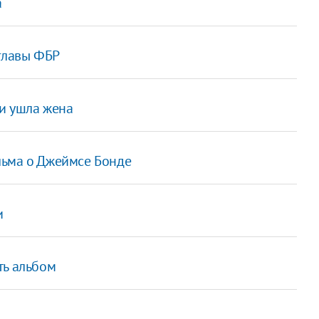
а
 главы ФБР
зи ушла жена
льма о Джеймсе Бонде
и
ть альбом