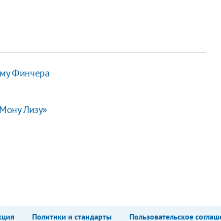
ьму Финчера
«Мону Лизу»
кция
Политики и стандарты
Пользовательское соглаш