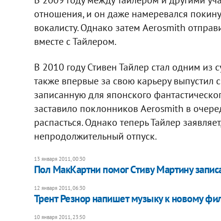
отношения, и он даже намеревался покину
вокалисту. Однако затем Aerosmith отправи
вместе с Тайлером.
В 2010 году Стивен Тайлер стал одним из с
также впервые за свою карьеру выпустил с
записанную для японского фантастическо
заставило поклонников Aerosmith в очере
распасться. Однако теперь Тайлер заявляет
непродолжительный отпуск.
13 января 2011, 00:30
Пол МакКартни помог Стиву Мартину запис
12 января 2011, 06:30
Трент Резнор напишет музыку к новому ф
10 января 2011, 23:50