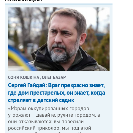
СОНЯ КОШКІНА , ОЛЕГ БАЗАР
Сергей Гайдай: Враг прекрасно знает,
где дом престарелых, он знает, когда
стреляет в детский садик
«Мэрам оккупированных городов
угрожают – давайте, рулите городом, а
они отказываются: вы повесили
российский триколор, мы под этой