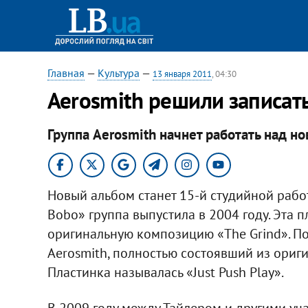
Главная
—
Культура
—
13 января 2011
, 04:30
Aerosmith решили записат
Группа Aerosmith начнет работать над н
Новый альбом станет 15-й студийной рабо
Bobo» группа выпустила в 2004 году. Эта 
оригинальную композицию «Thе Grind». П
Aerosmith, полностью состоявший из ориги
Пластинка называлась «Just Push Play».
В 2009 году между Тайлером и другими у