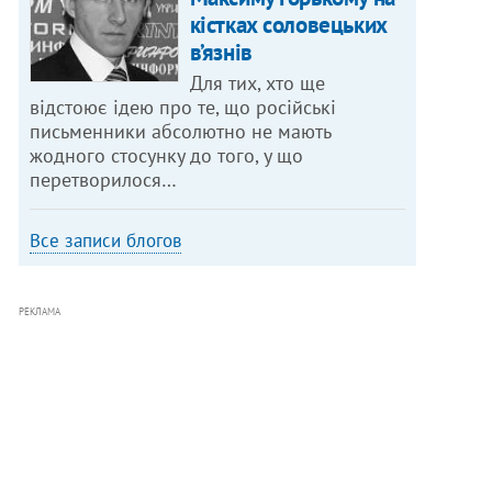
кістках соловецьких
в’язнів
Для тих, хто ще
відстоює ідею про те, що російські
письменники абсолютно не мають
жодного стосунку до того, у що
перетворилося…
Все записи блогов
РЕКЛАМА