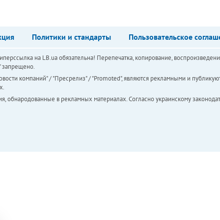
кция
Политики и стандарты
Пользовательское соглаш
перссылка на LB.ua обязательна! Перепечатка, копирование, воспроизведени
а" запрещено.
вости компаний" / "Пресрелиз" / "Promoted", являются рекламными и публикуют
х.
ия, обнародованные в рекламных материалах. Согласно украинскому законодат