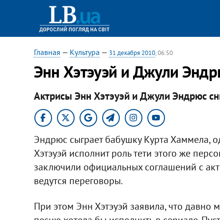
Главная
—
Культура
—
31 декабря 2010
, 06:50
Энн Хэтэуэй и Джули Эндрю
Актрисы Энн Хэтэуэй и Джули Эндрюс сни
Эндрюс сыграет бабушку Курта Хаммела, о
Хэтэуэй исполнит роль тети этого же персо
заключили официальных соглашений с актр
ведутся переговоры.
При этом Энн Хэтэуэй заявила, что давно ме
песню хотела бы исполнить в сериале. Пуст