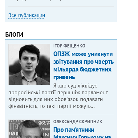
Все публикации
БЛОГИ
ІГОР ФЕЩЕНКО
ОПЗЖ може уникнути
звітування про чверть
мільярда бюджетних
гривень
Якщо суд ліквідує
проросійські партії перш ніж парламент
відновить для них обов'язок подавати
фінзвітність, то такі партії можуть…
ОЛЕКСАНДР СКРИПНИК
Про пам’ятники
Максиму Горькому на