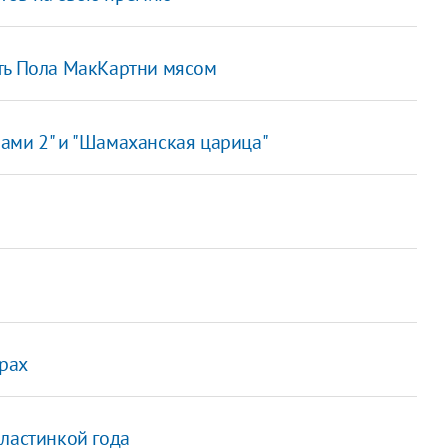
ть Пола МакКартни мясом
ами 2" и "Шамаханская царица"
рах
пластинкой года