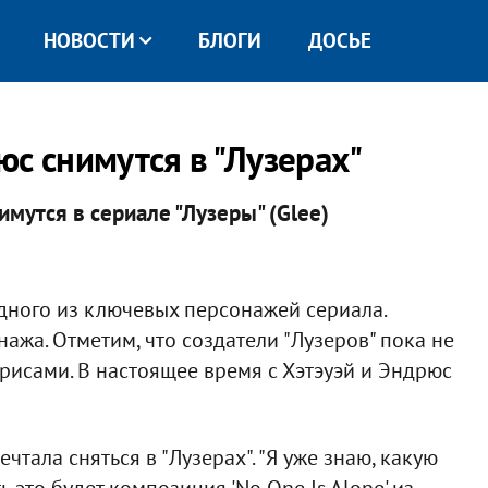
НОВОСТИ
БЛОГИ
ДОСЬЕ
с снимутся в "Лузерах"
мутся в сериале "Лузеры" (Glee)​
дного из ключевых персонажей сериала.
нажа. Отметим, что создатели "Лузеров" пока не
исами. В настоящее время с Хэтэуэй и Эндрюс
чтала сняться в "Лузерах". "Я уже знаю, какую
ь это будет композиция 'No One Is Alone' из