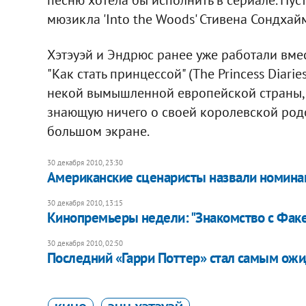
мюзикла 'Into the Woods' Стивена Сондхайма
Хэтэуэй и Эндрюс ранее уже работали вме
"Как стать принцессой" (The Princess Diar
некой вымышленной европейской страны, а 
знающую ничего о своей королевской родо
большом экране.
30 декабря 2010, 23:30
Американские сценаристы назвали номина
30 декабря 2010, 13:15
Кинопремьеры недели: "Знакомство с Факе
30 декабря 2010, 02:50
Последний «Гарри Поттер» стал самым о