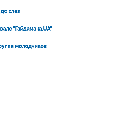
до слез
вале "Гайдамака.UA"
группа молодчиков