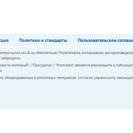
кция
Политики и стандарты
Пользовательское соглаш
перссылка на LB.ua обязательна! Перепечатка, копирование, воспроизведени
а" запрещено.
вости компаний" / "Пресрелиз" / "Promoted", являются рекламными и публикуют
х.
ия, обнародованные в рекламных материалах. Согласно украинскому законодат