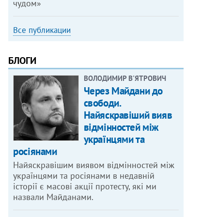
чудом»
Все публикации
БЛОГИ
ВОЛОДИМИР В'ЯТРОВИЧ
Через Майдани до
свободи.
Найяскравіший вияв
відмінностей між
українцями та
росіянами
Найяскравішим виявом відмінностей між
українцями та росіянами в недавній
історії є масові акції протесту, які ми
назвали Майданами.