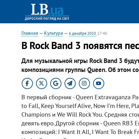
Главная
—
Культура
—
6 декабря 2010
, 17:40
В Rock Band 3 появятся пе
Для музыкальной игры Rock Band 3 буду
композициями группы Queen. Об этом со
В первый сборник - Queen Extravaganza P
to Fall, Keep Yourself Alive, Now I'm Here, P
Champions и We Will Rock You. Средняя ст
девять евро. Другой сборник - Queen RB3 E
композиций: I Want It All, I Want To Break F