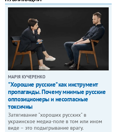
МАРІЯ КУЧЕРЕНКО
"Хорошие русские" как инструмент
пропаганды. Почему мнимые русские
оппозиционеры и несогласные
токсичны
Затягивание "хороших русских" в
украинское медиа-поле в том или ином
виде – это подыгрывание врагу.