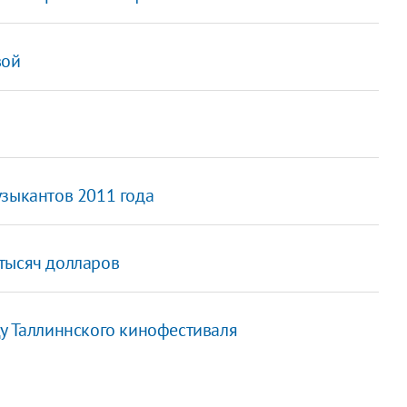
вой
узыкантов 2011 года
тысяч долларов
ду Таллиннского кинофестиваля