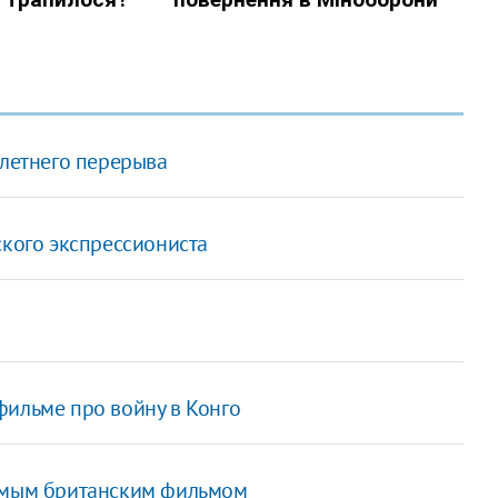
-летнего перерыва
ского экспрессиониста
фильме про войну в Конго
симым британским фильмом