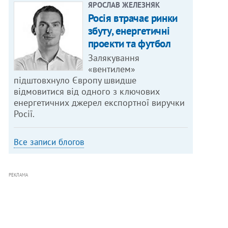
ЯРОСЛАВ ЖЕЛЕЗНЯК
Росія втрачає ринки
збуту, енергетичні
проекти та футбол
Залякування
«вентилем»
підштовхнуло Європу швидше
відмовитися від одного з ключових
енергетичних джерел експортної виручки
Росії.
Все записи блогов
РЕКЛАМА