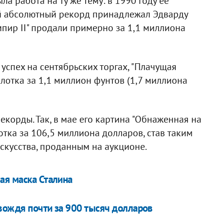
а работа на ту же тему: в 1990 году ее
й абсолютный рекорд принадлежал Эдварду
ампир II" продали примерно за 1,1 миллиона
успех на сентябрьских торгах, "Плачущая
олотка за 1,1 миллион фунтов (1,7 миллиона
корды. Так, в мае его картина "Обнаженная на
отка за 106,5 миллиона долларов, став таким
кусства, проданным на аукционе.
ая маска Сталина
вождя почти за 900 тысяч долларов