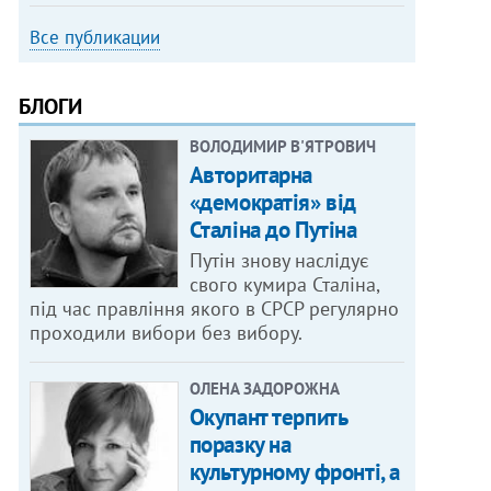
Все публикации
БЛОГИ
ВОЛОДИМИР В'ЯТРОВИЧ
Авторитарна
«демократія» від
Сталіна до Путіна
Путін знову наслідує
свого кумира Сталіна,
під час правління якого в СРСР регулярно
проходили вибори без вибору.
ОЛЕНА ЗАДОРОЖНА
Окупант терпить
поразку на
культурному фронті, а