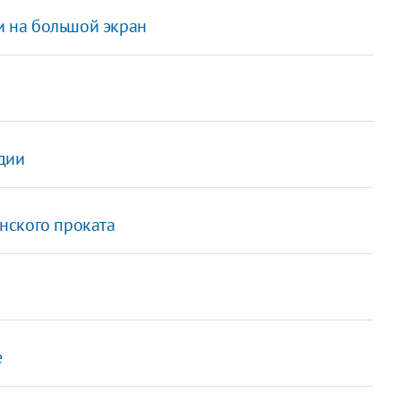
си на большой экран
ндии
нского проката
е