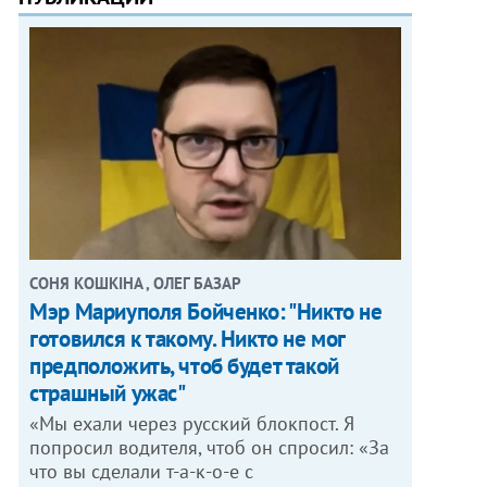
СОНЯ КОШКІНА , ОЛЕГ БАЗАР
Мэр Мариуполя Бойченко: "Никто не
готовился к такому. Никто не мог
предположить, чтоб будет такой
страшный ужас"
«Мы ехали через русский блокпост. Я
попросил водителя, чтоб он спросил: «За
что вы сделали т-а-к-о-е с