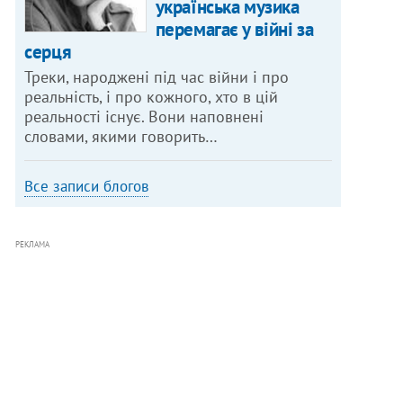
українська музика
перемагає у війні за
серця
Треки, народжені під час війни і про
реальність, і про кожного, хто в цій
реальності існує. Вони наповнені
словами, якими говорить…
Все записи блогов
РЕКЛАМА