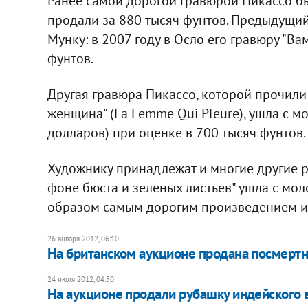
Ранее самой дорогой гравюрой Пикассо был
продали за 880 тысяч фунтов. Предыдущи
Мунку: в 2007 году в Осло его гравюру "В
фунтов.
Другая гравюра Пикассо, которой прочили 
женщина" (La Femme Qui Pleure), ушла с м
долларов) при оценке в 700 тысяч фунтов.
Художнику принадлежат и многие другие ре
фоне бюста и зеленых листьев" ушла с мол
образом самым дорогим произведением ис
26 января 2012, 06:10
На британском аукционе продана посмертн
24 июля 2012, 04:50
На аукционе продали рубашку индейского 