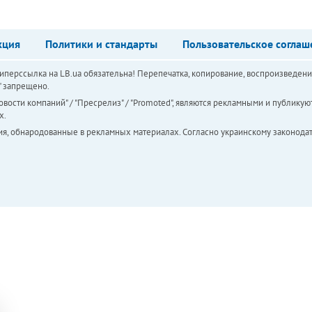
кция
Политики и стандарты
Пользовательское соглаш
перссылка на LB.ua обязательна! Перепечатка, копирование, воспроизведени
а" запрещено.
вости компаний" / "Пресрелиз" / "Promoted", являются рекламными и публикуют
х.
ия, обнародованные в рекламных материалах. Согласно украинскому законодат