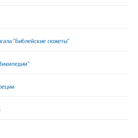
агала "Библейские сюжеты"
"Википедии"
реции
в