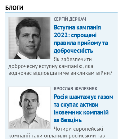
БЛОГИ
СЕРГІЙ ДЕРКАЧ
Вступна кампанія
2022: спрощені
правила прийому та
доброчесність
Як забезпечити
доброчесну вступну кампанію, яка
водночас відповідатиме викликам війни?
ЯРОСЛАВ ЖЕЛЕЗНЯК
Росія шантажує газом
та скупає активи
іноземних компаній
за безцінь
Чотири європейські
компанії таки оплатили російський газ