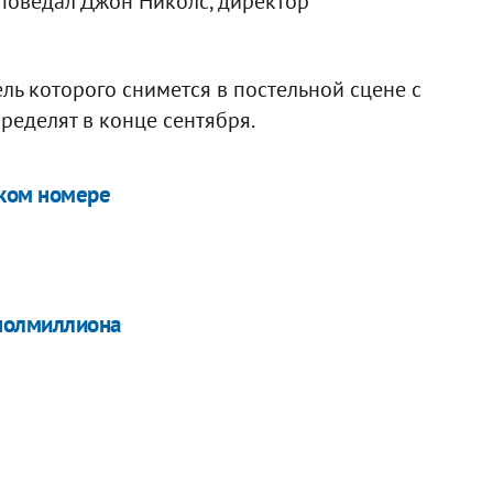
 поведал Джон Николс, директор
ель которого снимется в постельной сцене с
ределят в конце сентября.
ском номере
полмиллиона