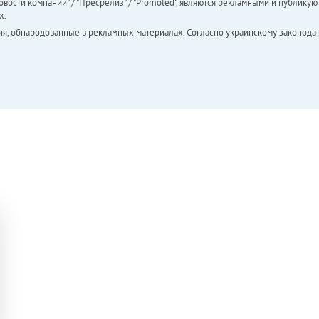
вости компаний" / "Пресрелиз" / "Promoted", являются рекламными и публикуют
х.
ия, обнародованные в рекламных материалах. Согласно украинскому законодат