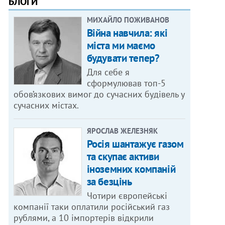
БЛОГИ
МИХАЙЛО ПОЖИВАНОВ
Війна навчила: які
міста ми маємо
будувати тепер?
Для себе я
сформулював топ-5
обов’язкових вимог до сучасних будівель у
сучасних містах.
ЯРОСЛАВ ЖЕЛЕЗНЯК
Росія шантажує газом
та скупає активи
іноземних компаній
за безцінь
Чотири європейські
компанії таки оплатили російський газ
рублями, а 10 імпортерів відкрили