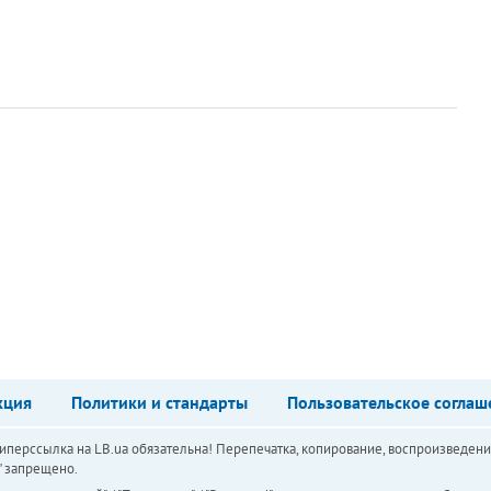
кция
Политики и стандарты
Пользовательское соглаш
перссылка на LB.ua обязательна! Перепечатка, копирование, воспроизведени
а" запрещено.