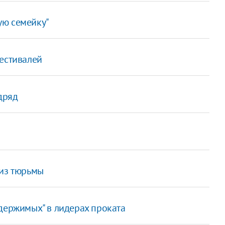
ую семейку"
фестивалей
дряд
 из тюрьмы
держимых" в лидерах проката