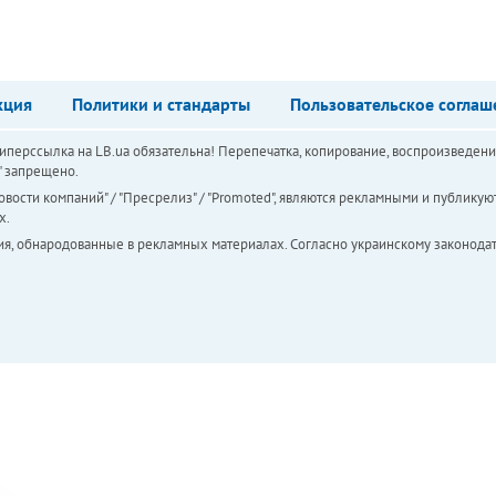
кция
Политики и стандарты
Пользовательское соглаш
перссылка на LB.ua обязательна! Перепечатка, копирование, воспроизведени
а" запрещено.
вости компаний" / "Пресрелиз" / "Promoted", являются рекламными и публикуют
х.
ия, обнародованные в рекламных материалах. Согласно украинскому законодат