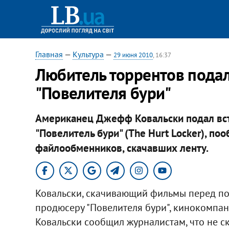
Главная
—
Культура
—
29 июня 2010
, 16:37
Любитель торрентов подал
"Повелителя бури"
Американец Джефф Ковальски подал вст
"Повелитель бури" (The Hurt Locker), п
файлообменников, скачавших ленту.
Ковальски, скачивающий фильмы перед пок
продюсеру "Повелителя бури", кинокомпани
Ковальски сообщил журналистам, что не с