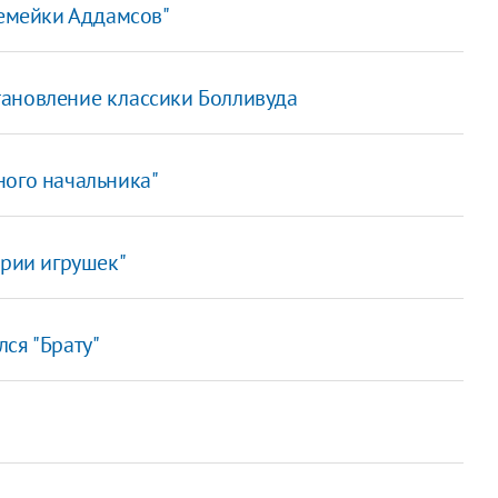
Семейки Аддамсов"
тановление классики Болливуда
ного начальника"
ории игрушек"
ся "Брату"