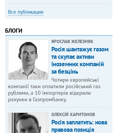
Все публикации
БЛОГИ
ЯРОСЛАВ ЖЕЛЕЗНЯК
Росія шантажує газом
та скупає активи
іноземних компаній
за безцінь
Чотири європейські
компанії таки оплатили російський газ
рублями, а 10 імпортерів відкрили
рахунки в Газпромбанку.
ОЛЕКСІЙ ХАРИТОНОВ
Росія заплатить: нова
правова позиція