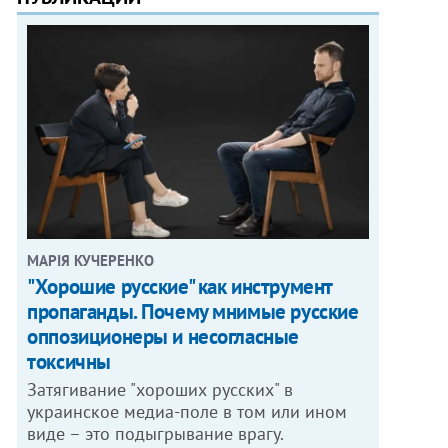
МАРІЯ КУЧЕРЕНКО
"Хорошие русские" как инструмент
пропаганды. Почему мнимые русские
оппозиционеры и несогласные
токсичны
Затягивание "хороших русских" в
украинское медиа-поле в том или ином
виде – это подыгрывание врагу.