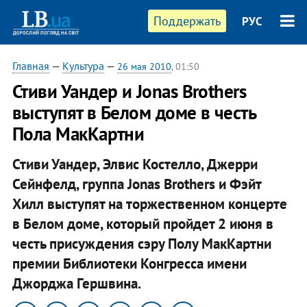
Поддержать
РУС
Главная
—
Культура
—
26 мая 2010
, 01:50
Стиви Уандер и Jonas Brothers
выступят в Белом доме в честь
Пола МакКартни
Стиви Уандер, Элвис Костелло, Джерри
Сейнфелд, группа Jonas Brothers и Фэйт
Хилл выступят на торжественном концерте
в Белом доме, который пройдет 2 июня в
честь присуждения сэру Полу МакКартни
премии Библиотеки Конгресса имени
Джорджа Гершвина.