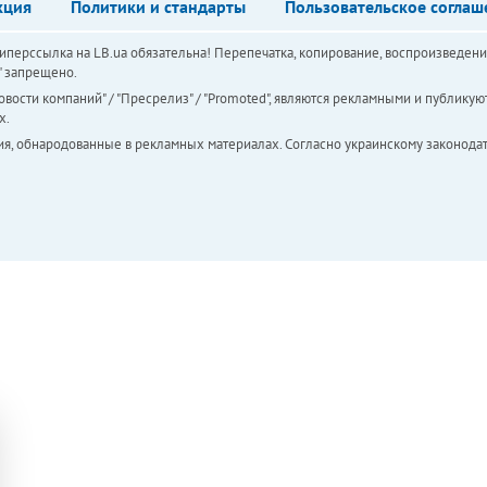
кция
Политики и стандарты
Пользовательское соглаш
перссылка на LB.ua обязательна! Перепечатка, копирование, воспроизведени
а" запрещено.
вости компаний" / "Пресрелиз" / "Promoted", являются рекламными и публикуют
х.
ия, обнародованные в рекламных материалах. Согласно украинскому законодат