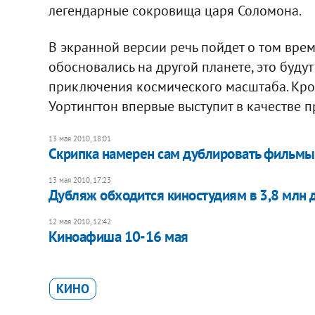
легендарные сокровища царя Соломона.
В экранной версии речь пойдет о том вре
обосновались на другой планете, это буду
приключения космического масштаба. Кром
Уортингтон впервые выступит в качестве 
13 мая 2010, 18:01
Скрипка намерен сам дублировать фильмы
13 мая 2010, 17:23
Дубляж обходится киностудиям в 3,8 млн 
12 мая 2010, 12:42
Киноафиша 10-16 мая
КИНО