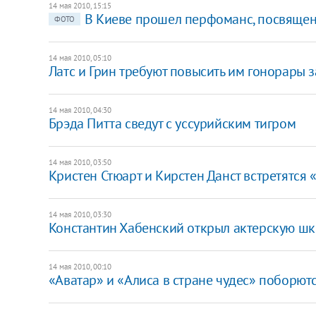
14 мая 2010, 15:15
В Киеве прошел перфоманс, посвяще
ФОТО
14 мая 2010, 05:10
Латс и Грин требуют повысить им гонорары з
14 мая 2010, 04:30
Брэда Питта сведут с уссурийским тигром
14 мая 2010, 03:50
Кристен Стюарт и Кирстен Данст встретятся 
14 мая 2010, 03:30
Константин Хабенский открыл актерскую шк
14 мая 2010, 00:10
«Аватар» и «Алиса в стране чудес» поборю