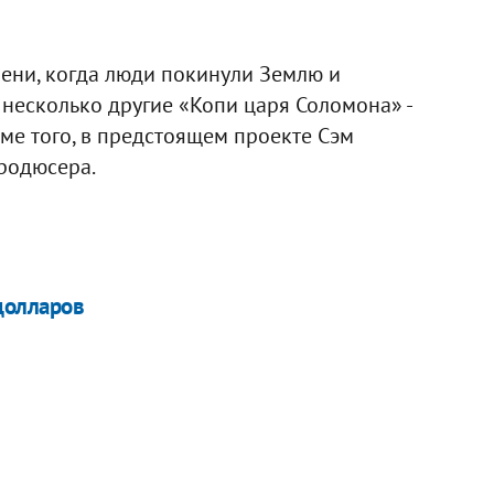
мени, когда люди покинули Землю и
т несколько другие «Копи царя Соломона» -
е того, в предстоящем проекте Сэм
продюсера.
долларов