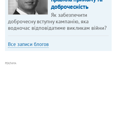
доброчесність
Як забезпечити
доброчесну вступну кампанію, яка
водночас відповідатиме викликам війни?
Все записи блогов
РЕКЛАМА