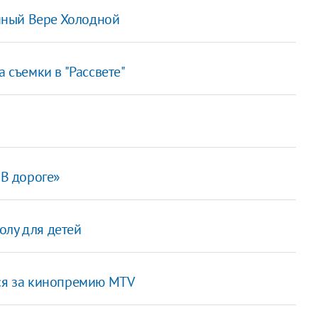
нный Вере Холодной
а съемки в "Рассвете"
«В дороге»
олу для детей
тся за кинопремию MTV