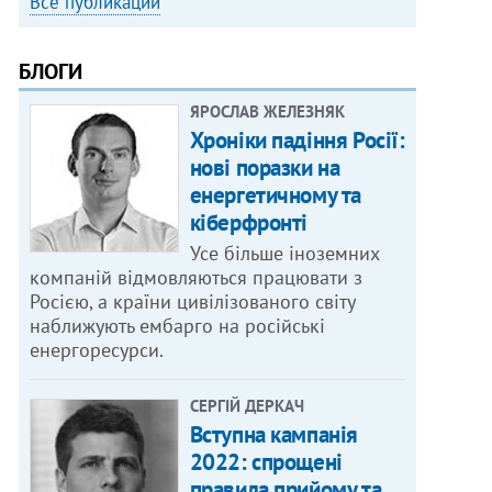
Все публикации
БЛОГИ
ЯРОСЛАВ ЖЕЛЕЗНЯК
Хроніки падіння Росії:
нові поразки на
енергетичному та
кіберфронті
Усе більше іноземних
компаній відмовляються працювати з
Росією, а країни цивілізованого світу
наближують ембарго на російські
енергоресурси.
СЕРГІЙ ДЕРКАЧ
Вступна кампанія
2022: спрощені
правила прийому та