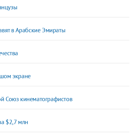
анцузы
авят в Арабские Эмираты
ечества
ьшом экране
ой Союз кинематографистов
за $2,7 млн