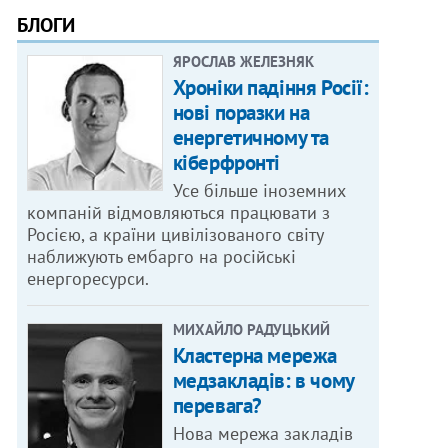
БЛОГИ
ЯРОСЛАВ ЖЕЛЕЗНЯК
Хроніки падіння Росії:
нові поразки на
енергетичному та
кіберфронті
Усе більше іноземних
компаній відмовляються працювати з
Росією, а країни цивілізованого світу
наближують ембарго на російські
енергоресурси.
МИХАЙЛО РАДУЦЬКИЙ
Кластерна мережа
медзакладів: в чому
перевага?
Нова мережа закладів