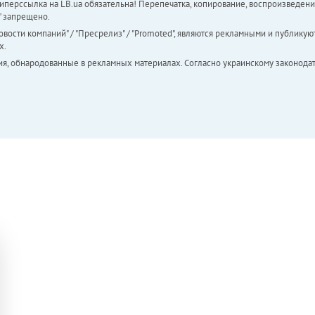
перссылка на LB.ua обязательна! Перепечатка, копирование, воспроизведени
а" запрещено.
вости компаний" / "Пресрелиз" / "Promoted", являются рекламными и публикуют
х.
ия, обнародованные в рекламных материалах. Согласно украинскому законодат