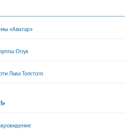
ммы «Аватар»
руппы Onyx
рти Льва Толстого
!»
Евровидение