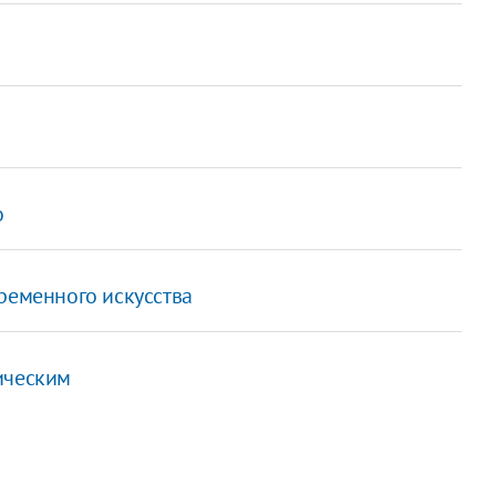
о
ременного искусства
ическим