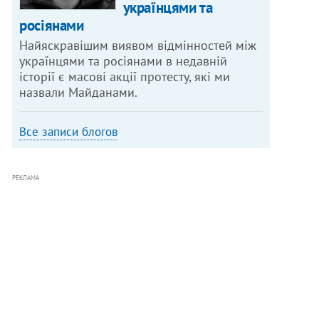
українцями та
росіянами
Найяскравішим виявом відмінностей між
українцями та росіянами в недавній
історії є масові акції протесту, які ми
назвали Майданами.
Все записи блогов
РЕКЛАМА