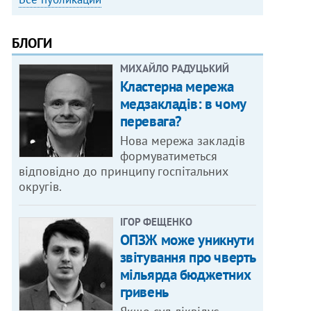
БЛОГИ
МИХАЙЛО РАДУЦЬКИЙ
Кластерна мережа
медзакладів: в чому
перевага?
Нова мережа закладів
формуватиметься
відповідно до принципу госпітальних
округів.
ІГОР ФЕЩЕНКО
ОПЗЖ може уникнути
звітування про чверть
мільярда бюджетних
гривень