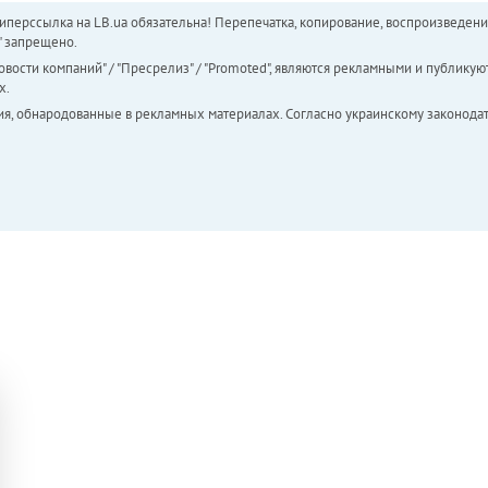
перссылка на LB.ua обязательна! Перепечатка, копирование, воспроизведени
а" запрещено.
вости компаний" / "Пресрелиз" / "Promoted", являются рекламными и публикуют
х.
ия, обнародованные в рекламных материалах. Согласно украинскому законодат