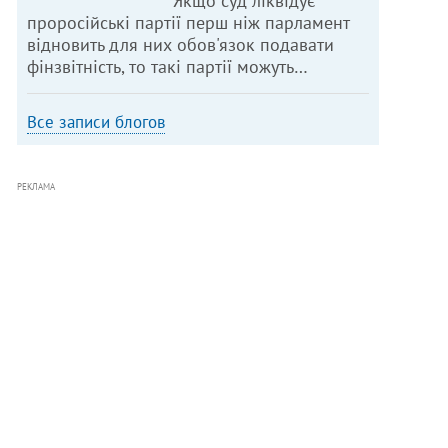
Якщо суд ліквідує
проросійські партії перш ніж парламент
відновить для них обов'язок подавати
фінзвітність, то такі партії можуть…
Все записи блогов
РЕКЛАМА