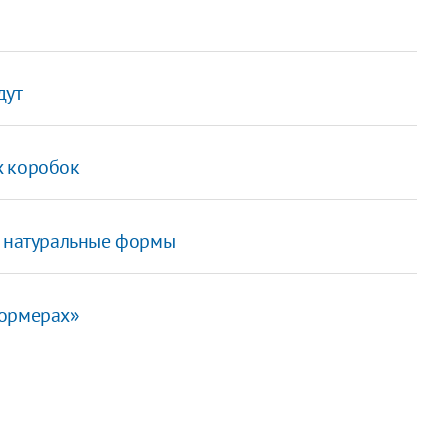
дут
х коробок
т натуральные формы
формерах»