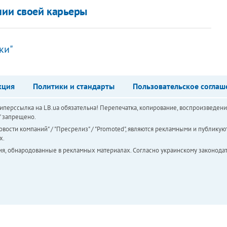
нии своей карьеры
ки"
кция
Политики и стандарты
Пользовательское соглаш
перссылка на LB.ua обязательна! Перепечатка, копирование, воспроизведени
а" запрещено.
вости компаний" / "Пресрелиз" / "Promoted", являются рекламными и публикуют
х.
ия, обнародованные в рекламных материалах. Согласно украинскому законодат