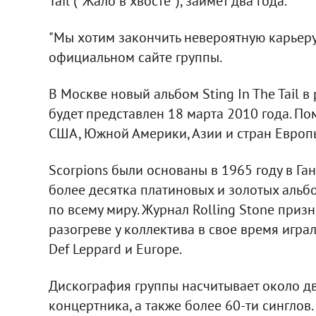
Tail ("Жало в хвосте"), займет два года.
"Мы хотим закончить невероятную карьеру S
официальном сайте группы.
В Москве новый альбом Sting In The Tail 
будет представлен 18 марта 2010 года. По
США, Южной Америки, Азии и стран Европ
Scorpions были основаны в 1965 году в Га
более десятка платиновых и золотых альб
по всему миру. Журнал Rolling Stone призн
разогреве у коллектива в свое время играли
Def Leppard и Europe.
Дискография группы насчитывает около дв
концертника, а также более 60-ти синглов.