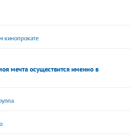
ом кинопрокате
 моя мечта осуществится именно в
группа
о