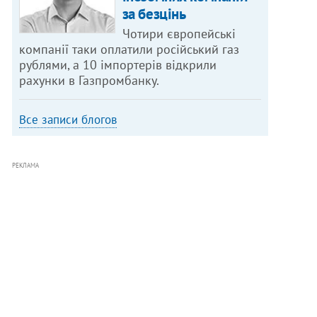
за безцінь
Чотири європейські
компанії таки оплатили російський газ
рублями, а 10 імпортерів відкрили
рахунки в Газпромбанку.
Все записи блогов
РЕКЛАМА