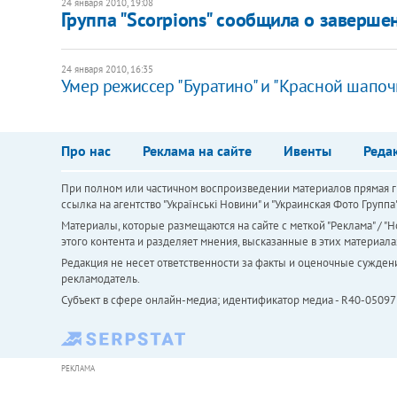
24 января 2010, 19:08
Группа "Scorpions" сообщила о заверше
24 января 2010, 16:35
Умер режиссер "Буратино" и "Красной шапоч
Про нас
Реклама на сайте
Ивенты
Реда
При полном или частичном воспроизведении материалов прямая ги
ссылка на агентство "Українськi Новини" и "Украинская Фото Групп
Материалы, которые размещаются на сайте с меткой "Реклама" / "Но
этого контента и разделяет мнения, высказанные в этих материала
Редакция не несет ответственности за факты и оценочные сужден
рекламодатель.
Субъект в сфере онлайн-медиа; идентификатор медиа - R40-05097
РЕКЛАМА