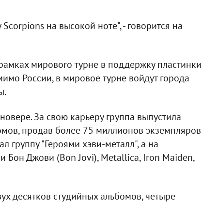
corpions на высокой ноте", - говорится на
в рамках мирового турне в поддержку пластинки
мимо России, в мировое турне войдут города
ы.
нновере. За свою карьеру группа выпустила
омов, продав более 75 миллионов экземпляров
ал группу "Героями хэви-металл", а на
 Бон Джови (Bon Jovi), Metallica, Iron Maiden,
ух десятков студийных альбомов, четыре