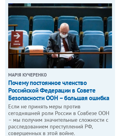
МАРІЯ КУЧЕРЕНКО
​Почему постоянное членство
Российской Федерации в Совете
Безопасности ООН – большая ошибка
Если не принять меры против
сегодняшней роли России в Совбезе ООН
– мы получим значительные сложности с
расследованием преступлений РФ,
совершенных в этой войне.