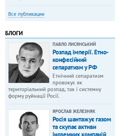
Все публикации
БЛОГИ
ПАВЛО ЛИСЯНСЬКИЙ
Розпад імперії. Етно-
конфесійний
сепаратизм у РФ
Етнічний сепаратизм
провокує як
територіальний розпад, так і системну
форму руйнації Росії.
ЯРОСЛАВ ЖЕЛЕЗНЯК
Росія шантажує газом
та скупає активи
іноземних компаній