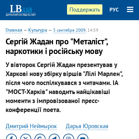
Поддержать
РУС
Главная
—
Культура
—
3 сентября 2009
, 14:59
Сергій Жадан про "Металіст",
наркотики і російську мову
У вівторок Сергій Жадан презентував у
Харкові нову збірку віршів "Лілі Марлен",
після чого поспілкувався з читачами. ІА
"МОСТ-Харків" наводить найцікавіші
моменти з імпровізованої пресс-
конференції поета.
Дмитрий Неймырок
Дарья Юровская