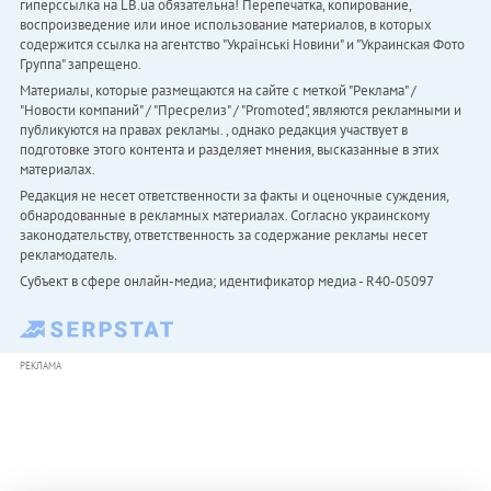
гиперссылка на LB.ua обязательна! Перепечатка, копирование,
воспроизведение или иное использование материалов, в которых
содержится ссылка на агентство "Українськi Новини" и "Украинская Фото
Группа" запрещено.
Материалы, которые размещаются на сайте с меткой "Реклама" /
"Новости компаний" / "Пресрелиз" / "Promoted", являются рекламными и
публикуются на правах рекламы. , однако редакция участвует в
подготовке этого контента и разделяет мнения, высказанные в этих
материалах.
Редакция не несет ответственности за факты и оценочные суждения,
обнародованные в рекламных материалах. Согласно украинскому
законодательству, ответственность за содержание рекламы несет
рекламодатель.
Субъект в сфере онлайн-медиа; идентификатор медиа - R40-05097
РЕКЛАМА