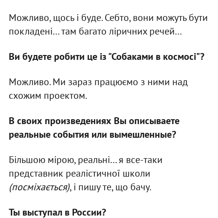
Можливо, щось і буде. Себто, вони можуть бути
покладені… там багато ліричних речей…
Ви будете робити це із "Собаками в космосі"?
Можливо. Ми зараз працюємо з ними над
схожим проектом.
В своих произведениях Вы описываете
реальные события или вымешленные?
Більшою мірою, реальні… я все-таки
представник реалістичної школи
(посміхається)
, і пишу те, що бачу.
Ты выступал в России?