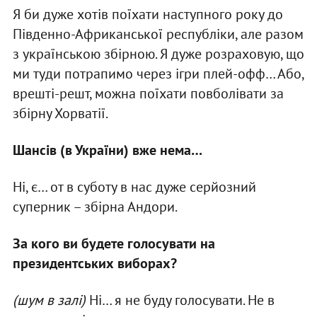
Я би дуже хотів поїхати наступного року до
Південно-Африканської республіки, але разом
з українською збірною. Я дуже розраховую, що
ми туди потрапимо через ігри плей-офф… Або,
врешті-решт, можна поїхати повболівати за
збірну Хорватії.
Шансів (в України) вже нема…
Ні, є… от в суботу в нас дуже серйозний
суперник – збірна Андори.
За кого ви будете голосувати на
президентських виборах?
(шум в залі)
Ні… я не буду голосувати. Не в