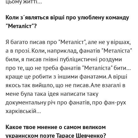
цьому житті…
Коли з´являться вірші про улюблену команду
"Металіст"?
Я багато писав про "Металіст", але не у віршах,
а в прозі. Коли, наприклад, фанатів "Металіста"
били, я писав гнівні публіцистичні роздуми
про те, що не треба фанатів "Металіста" бити…
краще це робити з іншими фанатами. А вірші
якось так вийшло, що не писав. Але взагалі в
мене була така ідея написати таку
документальну річ про фанатів, про фан-рух
харківській…
Какое твое мнение о самом великом
украинском поэте Тарасе Шевченко?