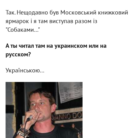
Так. Нещодавно був Московський книжковий
ярмарок і я там виступав разом із
"Собаками…"
А ты читал там на украинском или на
русском?
Українською…