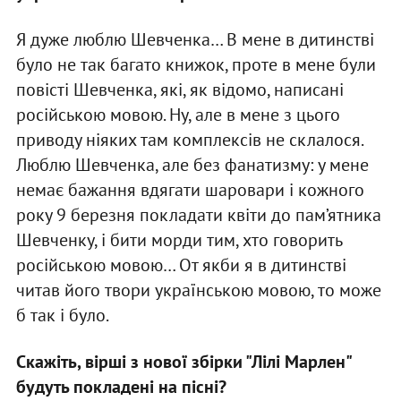
Я дуже люблю Шевченка… В мене в дитинстві
було не так багато книжок, проте в мене були
повісті Шевченка, які, як відомо, написані
російською мовою. Ну, але в мене з цього
приводу ніяких там комплексів не склалося.
Люблю Шевченка, але без фанатизму: у мене
немає бажання вдягати шаровари і кожного
року 9 березня покладати квіти до пам’ятника
Шевченку, і бити морди тим, хто говорить
російською мовою… От якби я в дитинстві
читав його твори українською мовою, то може
б так і було.
Скажіть, вірші з нової збірки "Лілі Марлен"
будуть покладені на пісні?