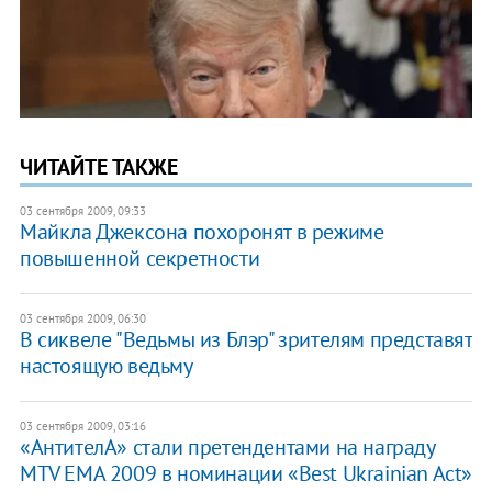
ЧИТАЙТЕ ТАКЖЕ
03 сентября 2009, 09:33
Майкла Джексона похоронят в режиме
повышенной секретности
03 сентября 2009, 06:30
В сиквеле "Ведьмы из Блэр" зрителям представят
настоящую ведьму
03 сентября 2009, 03:16
«АнтителА» стали претендентами на награду
MTV EMA 2009 в номинации «Best Ukrainian Act»