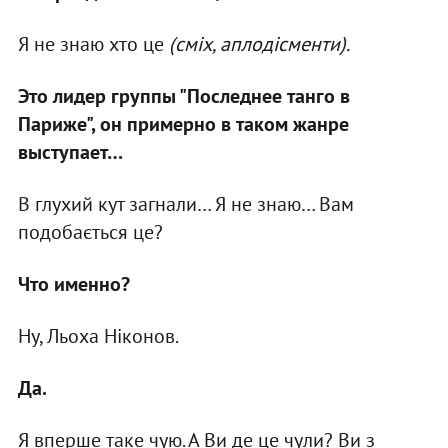
Я не знаю хто це
(сміх, аплодісменти).
Это лидер группы "Последнее танго в
Париже", он примерно в таком жанре
выступает…
В глухий кут загнали… Я не знаю… Вам
подобається це?
Что именно?
Ну, Льоха Ніконов.
Да.
Я вперше таке чую. А Ви де це чули? Ви з