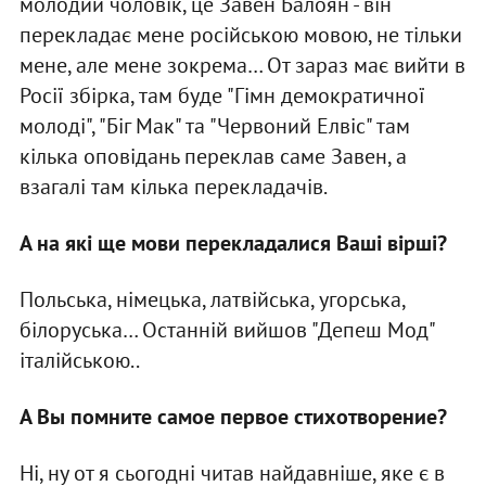
молодий чоловік, це Завен Балоян - він
перекладає мене російською мовою, не тільки
мене, але мене зокрема… От зараз має вийти в
Росії збірка, там буде "Гімн демократичної
молоді", "Біг Мак" та "Червоний Елвіс" там
кілька оповідань переклав саме Завен, а
взагалі там кілька перекладачів.
А на які ще мови перекладалися Ваші вірші?
Польська, німецька, латвійська, угорська,
білоруська… Останній вийшов "Депеш Мод"
італійською..
А Вы помните самое первое стихотворение?
Ні, ну от я сьогодні читав найдавніше, яке є в