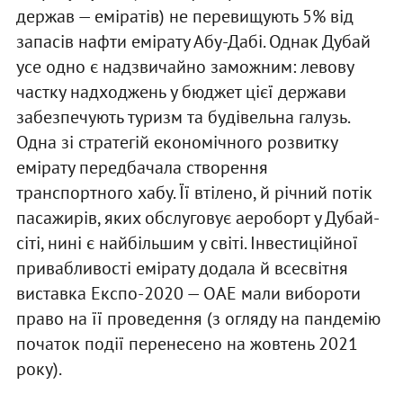
держав — еміратів) не перевищують 5% від
запасів нафти емірату Абу-Дабі. Однак Дубай
усе одно є надзвичайно заможним: левову
частку надходжень у бюджет цієї держави
забезпечують туризм та будівельна галузь.
Одна зі стратегій економічного розвитку
емірату передбачала створення
транспортного хабу. Її втілено, й річний потік
пасажирів, яких обслуговує аероборт у Дубай-
сіті, нині є найбільшим у світі. Інвестиційної
привабливості емірату додала й всесвітня
виставка Експо-2020 — ОАЕ мали вибороти
право на її проведення (з огляду на пандемію
початок події перенесено на жовтень 2021
року).