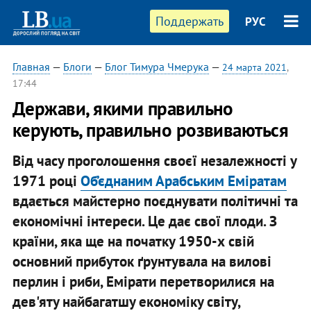
Поддержать
РУС
Главная
—
Блоги
—
Блог Тимура Чмерука
—
24 марта 2021
,
17:44
Держави, якими правильно
керують, правильно розвиваються
Від часу проголошення своєї незалежності у
1971 році
Об’єднаним Арабським Еміратам
вдається майстерно поєднувати політичні та
економічні інтереси. Це дає свої плоди. З
країни, яка ще на початку 1950-х свій
основний прибуток ґрунтувала на вилові
перлин і риби, Емірати перетворилися на
дев'яту найбагатшу економіку світу,