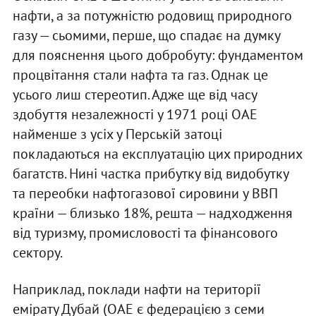
нафти, а за потужністю родовищ природного
газу — сьомими, перше, що спадає на думку
для пояснення цього добробуту: фундаментом
процвітання стали нафта та газ. Однак це
усього лиш стереотип. Адже ще від часу
здобуття незалежності у 1971 році ОАЕ
найменше з усіх у Перській затоці
покладаються на експлуатацію цих природних
багатств. Нині частка прибутку від видобутку
та переобки нафтогазової сировини у ВВП
країни — близько 18%, решта — надходження
від туризму, промисловості та фінансового
сектору.
Наприклад, поклади нафти на території
емірату Дубай (ОАЕ є федерацією з семи