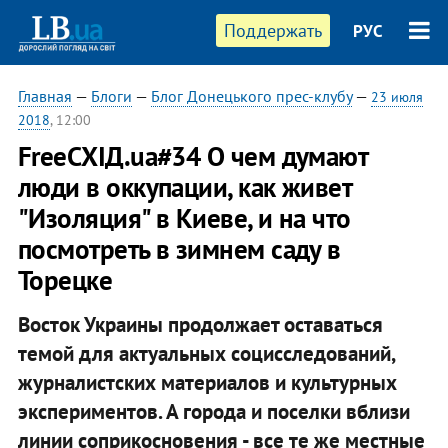
Поддержать
РУС
Главная
—
Блоги
—
Блог Донецького прес-клубу
—
23 июля
2018
, 12:00
FreeСХІД.ua#34 О чем думают
люди в оккупации, как живет
"Изоляция" в Киеве, и на что
посмотреть в зимнем саду в
Торецке
Восток Украины продолжает оставаться
темой для актуальных социсследований,
журналистских материалов и культурных
экспериментов. А города и поселки вблизи
линии соприкосновения - все те же местные