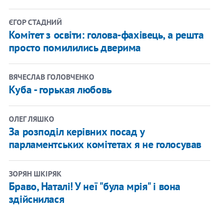
ЄГОР СТАДНИЙ
Комітет з освіти: голова-фахівець, а решта
просто помилились дверима
ВЯЧЕСЛАВ ГОЛОВЧЕНКО
Куба - горькая любовь
ОЛЕГ ЛЯШКО
За розподіл керівних посад у
парламентських комітетах я не голосував
ЗОРЯН ШКІРЯК
Браво, Наталі! У неї "була мрія" і вона
здійснилася