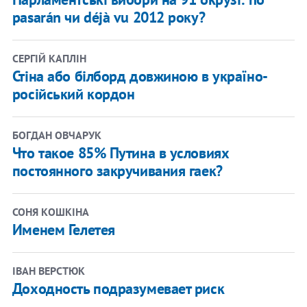
pasarán чи déjà vu 2012 року?
СЕРГІЙ КАПЛІН
Стіна або білборд довжиною в україно-
російський кордон
БОГДАН ОВЧАРУК
Что такое 85% Путина в условиях
постоянного закручивания гаек?
СОНЯ КОШКІНА
​Именем Гелетея
ІВАН ВЕРСТЮК
Доходность подразумевает риск