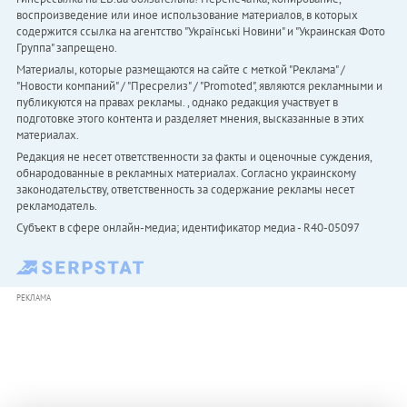
воспроизведение или иное использование материалов, в которых
содержится ссылка на агентство "Українськi Новини" и "Украинская Фото
Группа" запрещено.
Материалы, которые размещаются на сайте с меткой "Реклама" /
"Новости компаний" / "Пресрелиз" / "Promoted", являются рекламными и
публикуются на правах рекламы. , однако редакция участвует в
подготовке этого контента и разделяет мнения, высказанные в этих
материалах.
Редакция не несет ответственности за факты и оценочные суждения,
обнародованные в рекламных материалах. Согласно украинскому
законодательству, ответственность за содержание рекламы несет
рекламодатель.
Субъект в сфере онлайн-медиа; идентификатор медиа - R40-05097
РЕКЛАМА