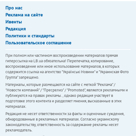
Про нас
Реклама на сайте
Ивенты
Редакция
Политики и стандарты
Пользовательское соглашение
При полном или частичном воспроизведении материалов прямая
гиперссылка на LB.ua обязательна! Перепечатка, копирование,
воспроизведение или иное использование материалов, в которых
содержится ссылка на агентство "Українськi Новини" и "Украинская Фото
Группа" запрещено.
Материалы, которые размещаются на сайте с меткой "Реклама" /
"Новости компаний" / "Пресрелиз" / "Promoted", являются рекламными и
публикуются на правах рекламы. , однако редакция участвует в
подготовке этого контента и разделяет мнения, высказанные в этих
материалах.
Редакция не несет ответственности за факты и оценочные суждения,
обнародованные в рекламных материалах. Согласно украинскому
законодательству, ответственность за содержание рекламы несет
рекламодатель.