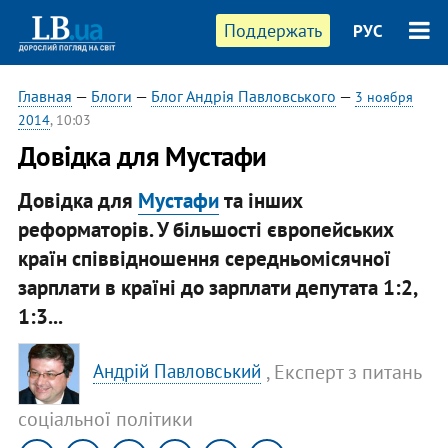
Поддержать
РУС
Главная
—
Блоги
—
Блог Андрія Павловського
—
3 ноября
2014
, 10:03
Довідка для Мустафи
Довідка для
Мустафи
та інших
реформаторів. У більшості європейських
країн співвідношення середньомісячної
зарплати в країні до зарплати депутата 1:2,
1:3...
, Експерт з питань
Андрій Павловський
соціальної політики