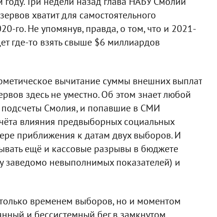
 году. Три недели назад глава НАБУ Смолий
зервов хватит для самостоятельного
-го. Не упомянув, правда, о том, что и 2021-
ет где-то взять свыше $6 миллиардов
ифметическое вычитание суммы внешних выплат
вов здесь не уместно. Об этом знает любой
о подсчеты Смолия, и попавшие в СМИ
учёта влияния предвыборных социальных
мере приближения к датам двух выборов. И
ывать ещё и кассовые разрывы в бюджете
ту заведомо невыполнимых показателей) и
е только временем выборов, но и моментом
янный и бессистемный бег в замкнутом