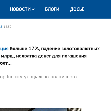
НОВОСТИ
БЛОГИ
ДОСЬЕ
18
, 12:52
ция
больше 17%, падение золотовалютных
 млрд., нехватка денег для погашения
фолт…
тор Інституту соціально-політичного