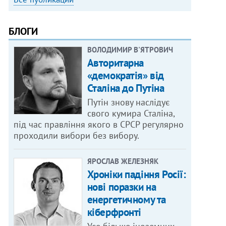
БЛОГИ
ВОЛОДИМИР В'ЯТРОВИЧ
Авторитарна
«демократія» від
Сталіна до Путіна
Путін знову наслідує
свого кумира Сталіна,
під час правління якого в СРСР регулярно
проходили вибори без вибору.
ЯРОСЛАВ ЖЕЛЕЗНЯК
Хроніки падіння Росії:
нові поразки на
енергетичному та
кіберфронті