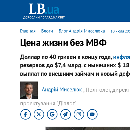
Главная
—
Блоги
—
Блог Андрія Миселюка
—
10 июля 20
Цена жизни без МВФ
Доллар по 40 гривен к концу года,
инфля
резервов до $7,4 млрд. с нынешних $ 18
выплат по внешним займам и новый де
, Політолог, дирек
Андрій Миселюк
проектування "Діалог"