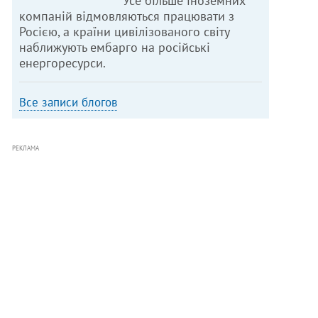
Усе більше іноземних
компаній відмовляються працювати з
Росією, а країни цивілізованого світу
наближують ембарго на російські
енергоресурси.
Все записи блогов
РЕКЛАМА